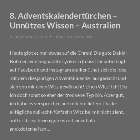
8. Adventskalendertürchen –
Unnützes Wissen – Australien
8. DEZEMBER 2020
/
LEAVE A COMMENT
Heute gibt es mal etwas auf die Ohren! Die gute Dakini
Böhmer, eine begnadete Lyrikerin (müsst ihr unbedingt
auf Facebook und Instagram stalken!), hat sich die Idee
mit dem diesjährigen Adventskalender ausgedacht und
sich von mir einen Witz gewünscht! Einen Witz! Ich! Der
ich doch sonst so eher der trockene Typ bin. Aber gut,
ich habe es versprochen und möchte liefern. Da der
alltägliche null-acht-fünfzehn Witz bei mir nicht zieht,
hoffe ich, euch wenigstens mit einer halb-
anekdotenhaften
...