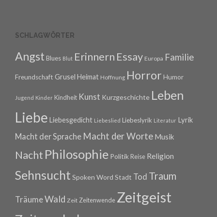
SCHLAGWÖRTER
Angst
Erinnern
Essay
Familie
Blues
Europa
Blut
Horror
Grusel
Heimat
Freundschaft
Humor
Hoffnung
Leben
Kunst
Kurzgeschichte
Kindheit
Jugend
Kinder
Liebe
Lyrik
Liebesgedicht
Liebeslyrik
Liebeslied
Literatur
Macht der Worte
Macht der Sprache
Musik
Philosophie
Nacht
Religion
Politik
Reise
Sehnsucht
Traum
Tod
Spoken Word
Stadt
Zeitgeist
Wald
Träume
Zeitenwende
Zeit