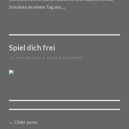
Schränke an einem Tag aus,
...
Spiel dich frei
12. JANUAR 2019
/
LEAVE A COMMENT
←
Older posts
Posts navigation