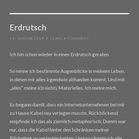
Erdrutsch
24. JANUAR 2019
/
LEAVE A COMMENT
Ich bin schon wieder in einen Erdrutsch geraten.
So nenne ich bestimmte Augenblicke in meinem Leben,
in denen mir alles irgendwie abhanden kommt. Und mit
„alles“ meine ich nichts Materielles. Ich meine mich.
Es begann damit, dass ein Internetunternehmen bei mir
zu Hause Kabel neu verlegen musste. Rückblickend
empfinde ich das als ziemlich metaphorisch. Dumm war
nur, dass die Kabel hinter den Schränken meiner
Bibliothek zu verlaufen hatten. Und so räumte ich alle