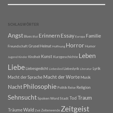
SCHLAGWÖRTER
Angst
Erinnern
Essay
Familie
Blues
Europa
Blut
Horror
Grusel
Heimat
Freundschaft
Humor
Hoffnung
Leben
Kunst
Kurzgeschichte
Kindheit
Jugend
Kinder
Liebe
Lyrik
Liebesgedicht
Liebeslyrik
Liebeslied
Literatur
Macht der Worte
Macht der Sprache
Musik
Philosophie
Nacht
Religion
Politik
Reise
Sehnsucht
Traum
Tod
Spoken Word
Stadt
Zeitgeist
Wald
Träume
Zeitenwende
Zeit