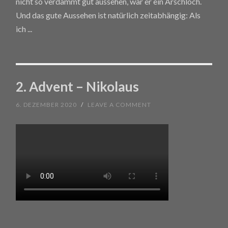
nicht so verdammt gut aussehen, wär er ein Arschloch.
Und das gute Aussehen ist natürlich zeitabhängig: Als
ich
...
2. Advent – Nikolaus
6. DEZEMBER 2020
/
LEAVE A COMMENT