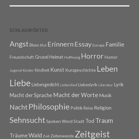
SCHLAGWÖRTER
Angst
Erinnern
Essay
Familie
Blues
Europa
Blut
Horror
Grusel
Heimat
Freundschaft
Humor
Hoffnung
Leben
Kunst
Kurzgeschichte
Kindheit
Jugend
Kinder
Liebe
Lyrik
Liebesgedicht
Liebeslyrik
Liebeslied
Literatur
Macht der Worte
Macht der Sprache
Musik
Philosophie
Nacht
Religion
Politik
Reise
Sehnsucht
Traum
Tod
Spoken Word
Stadt
Zeitgeist
Wald
Träume
Zeitenwende
Zeit