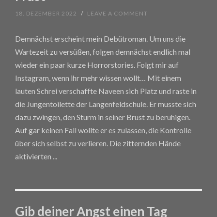
18. DEZEMBER 2022
/
LEAVE A COMMENT
Demnächst erscheint mein Debütroman. Um uns die
Wartezeit zu versüßen, folgen demnächst endlich mal
wieder ein paar kurze Horrorstories. Folgt mir auf
Instagram, wenn ihr mehr wissen wollt… Mit einem
lauten Schrei verschaffte Naveen sich Platz und raste in
die Jungentoilette der Langenfeldschule. Er musste sich
dazu zwingen, den Sturm in seiner Brust zu beruhigen.
Auf gar keinen Fall wollte er es zulassen, die Kontrolle
über sich selbst zu verlieren. Die zitternden Hände
aktivierten
...
Gib deiner Angst einen Tag