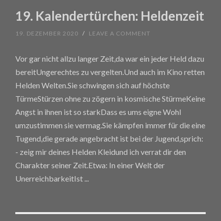
19. Kalendertürchen: Heldenzeit
19. DEZEMBER 2020
/
LEAVE A COMMENT
Vor gar nicht allzu langer Zeit,da war ein jeder Held dazu
bereitUngerechtes zu vergelten.Und auch im Kino retten
Helden Welten.Sie schwingen sich auf höchste
TürmeStürzen ohne zu zögern in kosmische StürmeKeine
Angst in ihnen ist so starkDass es ums eigne Wohl
umzustimmen sie vermag.Sie kämpfen immer für die eine
Tugend,die gerade angebracht ist bei der Jugend,sprich:
- zeig mir deines Helden Kleidund ich verrat dir den
Charakter seiner Zeit.Etwa: In einer Welt der
UnerreichbarkeitIst
...