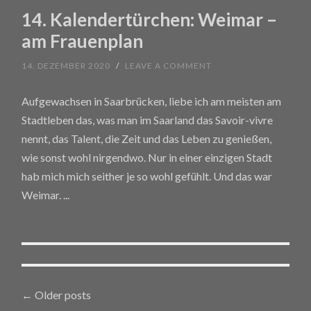
14. Kalendertürchen: Weimar –
am Frauenplan
14. DEZEMBER 2020
/
LEAVE A COMMENT
Aufgewachsen in Saarbrücken, liebe ich am meisten am
Stadtleben das, was man im Saarland das Savoir-vivre
nennt, das Talent, die Zeit und das Leben zu genießen,
wie sonst wohl nirgendwo. Nur in einer einzigen Stadt
hab mich mich seither je so wohl gefühlt. Und das war
Weimar.
...
←
Older posts
Posts navigation