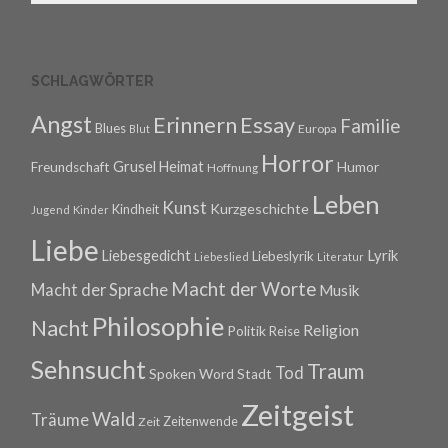
SCHLAGWÖRTER
Angst
Erinnern
Essay
Familie
Blues
Europa
Blut
Horror
Grusel
Heimat
Freundschaft
Humor
Hoffnung
Leben
Kunst
Kurzgeschichte
Kindheit
Jugend
Kinder
Liebe
Lyrik
Liebesgedicht
Liebeslyrik
Liebeslied
Literatur
Macht der Worte
Macht der Sprache
Musik
Philosophie
Nacht
Religion
Politik
Reise
Sehnsucht
Traum
Tod
Spoken Word
Stadt
Zeitgeist
Wald
Träume
Zeitenwende
Zeit