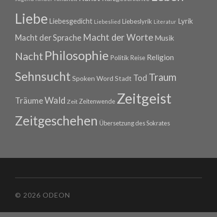
Liebe
Lyrik
Liebesgedicht
Liebeslyrik
Liebeslied
Literatur
Macht der Worte
Macht der Sprache
Musik
Philosophie
Nacht
Religion
Politik
Reise
Sehnsucht
Traum
Tod
Spoken Word
Stadt
Zeitgeist
Wald
Träume
Zeitenwende
Zeit
Zeitgeschehen
Übersetzung des Sokrates
© 2026 ODEON