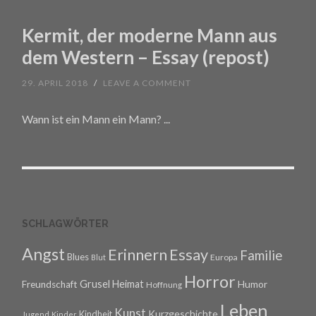
Kermit, der moderne Mann aus
dem Western – Essay (repost)
29. APRIL 2018
/
LEAVE A COMMENT
Wann ist ein Mann ein Mann?
...
SCHLAGWÖRTER
Angst
Erinnern
Essay
Familie
Blues
Europa
Blut
Horror
Grusel
Heimat
Freundschaft
Humor
Hoffnung
Leben
Kunst
Kurzgeschichte
Kindheit
Jugend
Kinder