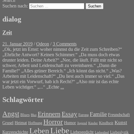
Search
Suchen nach:
dialog
Zeit
21. Januar 2019
/
Odeon
/
3 Comments
„Ok, jetzt im Ernst: woher nimmst du die Zeit zum Schreiben?“
„Ehrliche Antwort? Keinen Schimmer.“ „Da muss doch etwas
drunter leiden. Deine Arbeit?“ „Nee, die läuft. Fällt mir nicht so
schwer, Arbeit und Leidenschaft zu vereinbaren.“ „Dann die
Familie!“ „Alles grüner Bereich.“ „Ich könnt das nicht.“ „Was?
Arbeiten mit Leidenschaft?“ „Du liest auch immer so viel.“ „Das
war jetzt ein Vorwurf, hab ich Recht?“ „Also mir ist das echte
Leben wichtiger.“ „...“ „Echte
...
Schlagwörter
Angst
Erinnern
Essay
Familie
Blues
Freundschaft
Europa
Blut
Horror
Kunst
Grusel
Heimat
Humor
Kindheit
Hoffnung
Jugend
Kinder
Liebe
Leben
Liebesgedicht
Kurzgeschichte
Liebeslyrik
Liebeslied