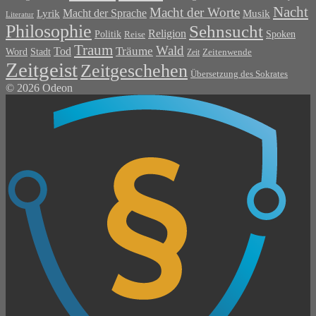
Nacht
Macht der Worte
Macht der Sprache
Musik
Lyrik
Literatur
Philosophie
Sehnsucht
Religion
Politik
Spoken
Reise
Traum
Wald
Tod
Träume
Word
Stadt
Zeit
Zeitenwende
Zeitgeist
Zeitgeschehen
Übersetzung des Sokrates
© 2026 Odeon