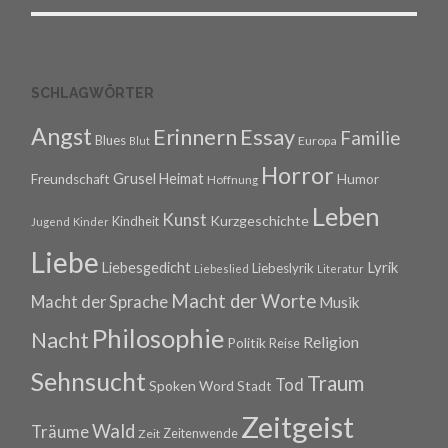
SCHLAGWÖRTER
Angst
Erinnern
Essay
Familie
Blues
Europa
Blut
Horror
Grusel
Heimat
Freundschaft
Humor
Hoffnung
Leben
Kunst
Kurzgeschichte
Kindheit
Jugend
Kinder
Liebe
Lyrik
Liebesgedicht
Liebeslyrik
Liebeslied
Literatur
Macht der Worte
Macht der Sprache
Musik
Philosophie
Nacht
Religion
Politik
Reise
Sehnsucht
Traum
Tod
Spoken Word
Stadt
Zeitgeist
Wald
Träume
Zeitenwende
Zeit