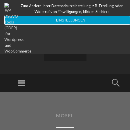
Zum Ändern Ihrer Datenschutzeinstellung, z.B. Erteilung oder
Widerruf von Einwilligungen, klicken Sie hier:
EINSTELLUNGEN
ODEON
Theater
Menu
Sear
SKIP TO CONTENT
MOSEL