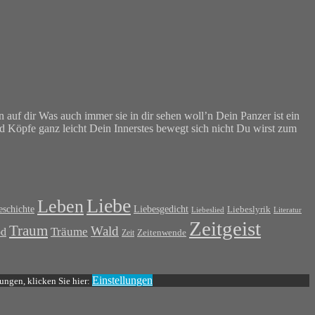
en auf dir Was auch immer sie in dir sehen woll’n Dein Panzer ist ein
nd Köpfe ganz leicht Dein Innerstes bewegt sich nicht Du wirst zum
Liebe
Leben
Liebesgedicht
schichte
Liebeslyrik
Liebeslied
Literatur
Zeitgeist
Traum
Wald
od
Träume
Zeit
Zeitenwende
Einstellungen
ungen, klicken Sie hier: