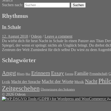
Search
Suchen nach:
Rhythmus
In Schale
12. August 2018
/
Odeon
/
Leave a comment
Du wirfst dich für heut Nacht in Schale In einen Panzer aus Titan Der 
Spiegel, der wenn er springt: nichts als Unglück bringt. Du drehst 
Zentrum der Welt Zumindest für dich selbst Du wirst zu dem Augenb
Schlagwörter
Angst
Erinnern
Essay
Familie
G
Blues
Freundschaft
Europa
Blut
Phil
Nacht
Macht der Worte
Macht der Sprache
Musik
Lyrik
Zeitgeschehen
Übersetzung des Sokrates
© 2026 Odeon
Zu