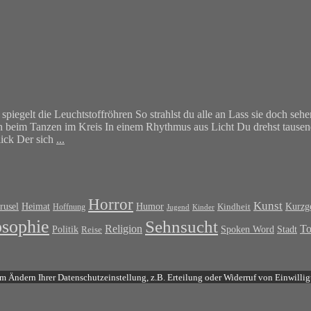
spiegelt die Leuchtstoffröhren So strahlst du alle an Lass sie doch seh
dich beim Tanzen im Kreis In einem Rhythmus aus Licht Du drehst tause
lick Der sich
...
Horror
Kunst
rusel
Heimat
Humor
Kurzge
Kindheit
Hoffnung
Jugend
Kinder
osophie
Sehnsucht
T
Religion
Politik
Spoken Word
Stadt
Reise
m Ändern Ihrer Datenschutzeinstellung, z.B. Erteilung oder Widerruf von Einwillig