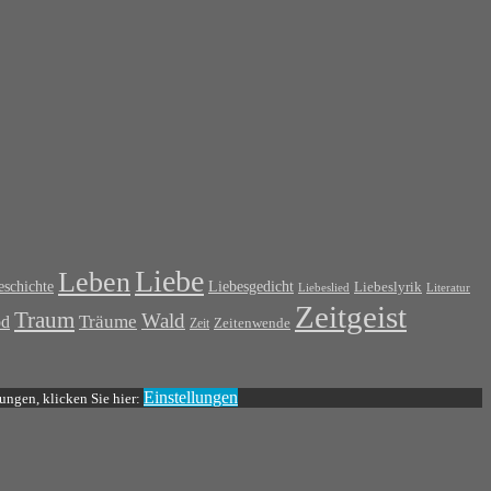
Liebe
Leben
Liebesgedicht
schichte
Liebeslyrik
Liebeslied
Literatur
Zeitgeist
Traum
Wald
od
Träume
Zeit
Zeitenwende
Einstellungen
ungen, klicken Sie hier: