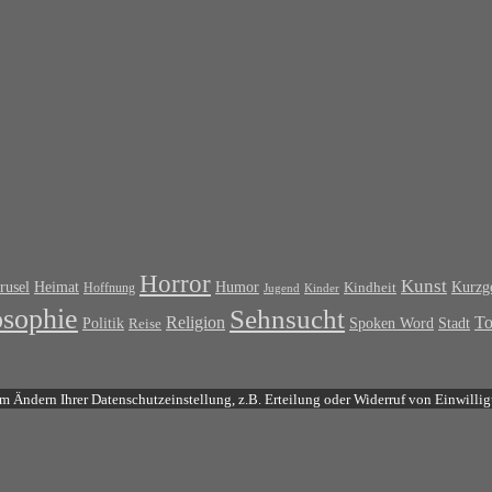
Horror
Kunst
rusel
Heimat
Humor
Kurzge
Kindheit
Hoffnung
Jugend
Kinder
osophie
Sehnsucht
T
Religion
Politik
Spoken Word
Stadt
Reise
m Ändern Ihrer Datenschutzeinstellung, z.B. Erteilung oder Widerruf von Einwillig