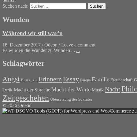
Search
Suchen nach:
Wunden
Während wir still war’n
18. Dezember 2017
/
Odeon
/
Leave a comment
Es wurden die Wunder zu Wunden ...
...
Schlagwörter
Angst
Erinnern
Essay
Familie
G
Blues
Freundschaft
Europa
Blut
Phil
Nacht
Macht der Worte
Macht der Sprache
Musik
Lyrik
Zeitgeschehen
Übersetzung des Sokrates
© 2026 Odeon
Zu