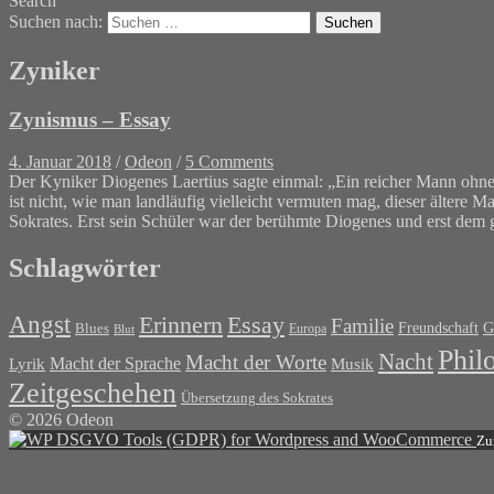
Search
Suchen nach:
Zyniker
Zynismus – Essay
4. Januar 2018
/
Odeon
/
5 Comments
Der Kyniker Diogenes Laertius sagte einmal: „Ein reicher Mann ohne 
ist nicht, wie man landläufig vielleicht vermuten mag, dieser ältere M
Sokrates. Erst sein Schüler war der berühmte Diogenes und erst dem 
Schlagwörter
Angst
Erinnern
Essay
Familie
G
Blues
Freundschaft
Europa
Blut
Phil
Nacht
Macht der Worte
Macht der Sprache
Musik
Lyrik
Zeitgeschehen
Übersetzung des Sokrates
© 2026 Odeon
Zu