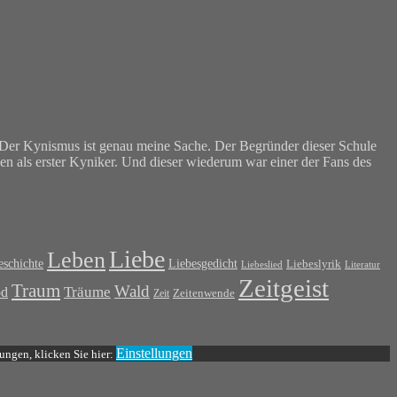
. Der Kynismus ist genau meine Sache. Der Begründer dieser Schule
then als erster Kyniker. Und dieser wiederum war einer der Fans des
Liebe
Leben
Liebesgedicht
schichte
Liebeslyrik
Liebeslied
Literatur
Zeitgeist
Traum
Wald
od
Träume
Zeit
Zeitenwende
Einstellungen
ungen, klicken Sie hier: