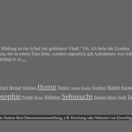
Bildung ist ein Schaf mit goldenem Vließ.“ Oh, ich liebe die Zyniker
ann, der in einem Fass lebte, sondern eigentlich gilt Antisthenes von A
gelang es a)
...
Horror
Kunst
rusel
Heimat
Humor
Kurzge
Kindheit
Hoffnung
Jugend
Kinder
osophie
Sehnsucht
T
Religion
Politik
Spoken Word
Stadt
Reise
m Ändern Ihrer Datenschutzeinstellung, z.B. Erteilung oder Widerruf von Einwillig