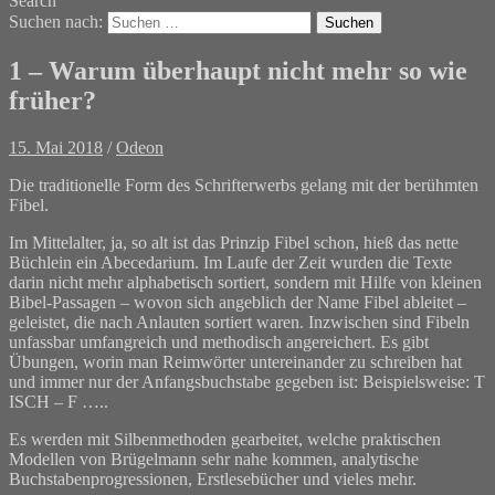
Search
Suchen nach:
1 – Warum überhaupt nicht mehr so wie
früher?
15. Mai 2018
/
Odeon
Die traditionelle Form des Schrifterwerbs gelang mit der berühmten
Fibel.
Im Mittelalter, ja, so alt ist das Prinzip Fibel schon, hieß das nette
Büchlein ein Abecedarium. Im Laufe der Zeit wurden die Texte
darin nicht mehr alphabetisch sortiert, sondern mit Hilfe von kleinen
Bibel-Passagen – wovon sich angeblich der Name Fibel ableitet –
geleistet, die nach Anlauten sortiert waren. Inzwischen sind Fibeln
unfassbar umfangreich und methodisch angereichert. Es gibt
Übungen, worin man Reimwörter untereinander zu schreiben hat
und immer nur der Anfangsbuchstabe gegeben ist: Beispielsweise: T
ISCH – F …..
Es werden mit Silbenmethoden gearbeitet, welche praktischen
Modellen von Brügelmann sehr nahe kommen, analytische
Buchstabenprogressionen, Erstlesebücher und vieles mehr.