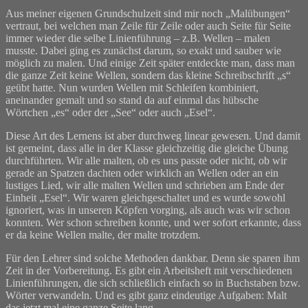
Aus meiner eigenen Grundschulzeit sind mir noch „Malübungen“
vertraut, bei welchen man Zeile für Zeile oder auch Seite für Seite
immer wieder die selbe Linienführung – z.B. Wellen – malen
musste. Dabei ging es zunächst darum, so exakt und sauber wie
möglich zu malen. Und einige Zeit später entdeckte man, dass man
die ganze Zeit keine Wellen, sondern das kleine Schreibschrift „s“
geübt hatte. Nun wurden Wellen mit Schleifen kombiniert,
aneinander gemalt und so stand da auf einmal das hübsche
Wörtchen „es“ oder der „See“ oder auch „Esel“.
Diese Art des Lernens ist aber durchweg linear gewesen. Und damit
ist gemeint, dass alle in der Klasse gleichzeitig die gleiche Übung
durchführten. Wir alle malten, ob es uns passte oder nicht, ob wir
gerade an Spatzen dachten oder wirklich an Wellen oder an ein
lustiges Lied, wir alle malten Wellen und schrieben am Ende der
Einheit „Esel“. Wir waren gleichgeschaltet und es wurde sowohl
ignoriert, was in unseren Köpfen vorging, als auch was wir schon
konnten. Wer schon schreiben konnte, und wer sofort erkannte, dass
er da keine Wellen malte, der malte trotzdem.
Für den Lehrer sind solche Methoden dankbar. Denn sie sparen ihm
Zeit in der Vorbereitung. Es gibt ein Arbeitsheft mit verschiedenen
Linienführungen, die sich schließlich einfach so in Buchstaben bzw.
Wörter verwandeln. Und es gibt ganz eindeutige Aufgaben: Malt
das jetzt mal eine ganze Seite lang.