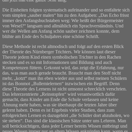
Die Einheiten folgten systematisch aufeinander und so entfaltete sich
vom simplen „sauber malen“ hin zu den Aufgaben: „Das Echo frisst
immer den Anfangsbuchstaben weg: Wie heißt der Bürgermeister
von Wesel?“ langsam und allmählich ein Sprachverständnis. Und
wer die Wellen am Anfang schön sauber zeichnen konnte, dem
blühte am Ende des Schuljahres eine schöne Schrift.
Diese Methode ist recht altmodisch und folgt auf den ersten Blick
der Theorie des Nürnberger Trichters. Wir können laut dieser
Theorie jedem Kind einen symbolischen Trichter in den Rachen
stecken und es so mit Informationen und Bildung und auch
Kompetenzen füttern. Gekonnt wird, das zeigt die Erfahrung, nur
das, was man auch gerade braucht. Braucht man den Stoff nicht
mehr, „kotzt“ man ihn eben wieder aus und selbst meinen Schülern
ist das Bonmot „Bullemielernen“ inzwischen ein Begriff. Denn
diese Theorie des Lernens ist nicht umsonst schrecklich verschrien.
Das lehrerzentrierte „Reinstopfen“ wird verantwortlich dafür
gemacht, dass Kinder am Ende die Schule verlassen und keine
Ahnung mehr haben, was sie überhaupt die letzten Jahre über
gelernt haben. Denn es ist Ergebnis vieler Studien, dass zum
erfolgreichen Lernen es dazugehört „die Schüler dort abzuholen, wo
sie stehen“. Das sind die klassischen Sätze unter uns Lehrern. Man
soll berücksichtigen, dass jeder Lerner bereits Wissen mitbringt und
neues Wissen immer nur an altem Wissen anknüpfen kann, wenn es