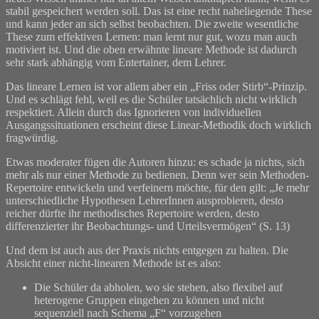
stabil gespeichert werden soll. Das ist eine recht naheliegende These
und kann jeder an sich selbst beobachten. Die zweite wesentliche
These zum effektiven Lernen: man lernt nur gut, wozu man auch
motiviert ist. Und die oben erwähnte lineare Methode ist dadurch
sehr stark abhängig vom Entertainer, dem Lehrer.
Das lineare Lernen ist vor allem aber ein „Friss oder Stirb“-Prinzip.
Und es schlägt fehl, weil es die Schüler tatsächlich nicht wirklich
respektiert. Allein durch das Ignorieren von individuellen
Ausgangssituationen erscheint diese Linear-Methodik doch wirklich
fragwürdig.
Etwas moderater fügen die Autoren hinzu: es schade ja nichts, sich
mehr als nur einer Methode zu bedienen. Denn wer sein Methoden-
Repertoire entwickeln und verfeinern möchte, für den gilt: „Je mehr
unterschiedliche Hypothesen LehrerInnen ausprobieren, desto
reicher dürfte ihr methodisches Repertoire werden, desto
differenzierter ihr Beobachtungs- und Urteilsvermögen“ (S. 13)
Und dem ist auch aus der Praxis nichts entgegen zu halten. Die
Absicht einer nicht-linearen Methode ist es also:
Die Schüler da abholen, wo sie stehen, also flexibel auf
heterogene Gruppen eingehen zu können und nicht
sequenziell nach Schema „F“ vorzugehen