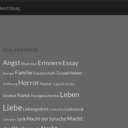
SMATERIAL
SCHLAGWÖRTER
Angst
Erinnern
Essay
Blues
Blut
Familie
Grusel
Heimat
Freundschaft
Europa
Horror
Humor
Hoffnung
Jugend
Kinder
Leben
Kunst
Kurzgeschichte
Kindheit
Liebe
Liebesgedicht
Liebeslyrik
Liebeslied
Macht
Macht der Sprache
Lyrik
Literatur