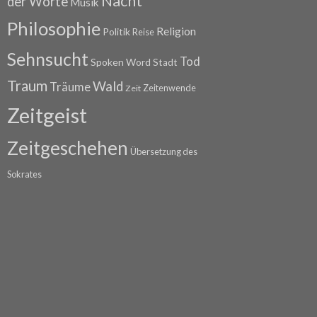
Nacht
der Worte
Musik
Philosophie
Religion
Politik
Reise
Sehnsucht
Tod
Spoken Word
Stadt
Traum
Wald
Träume
Zeitenwende
Zeit
Zeitgeist
Zeitgeschehen
Übersetzung des
Sokrates