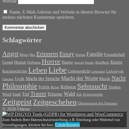
Website
Name, E-Mail-Adresse und Website in diesem Browser für
meinen nächsten Kommentar speichern.
Schlagwörter
Angst
Erinnern
Essay
Familie
Blues
Freundschaft
Europa
Blut
Horror
Kunst
Grusel
Heimat
Humor
Kindheit
Hoffnung
Jugend
Kinder
Liebe
Leben
Liebesgedicht
Kurzgeschichte
Liebeslyrik
Liebeslied
Nacht
Macht der Worte
Macht der Sprache
Musik
Lyrik
Literatur
Philosophie
Sehnsucht
Religion
Politik
Spoken
Reise
Traum
Wald
Tod
Träume
Word
Stadt
Zeit
Zeitenwende
Zeitgeist
Zeitgeschehen
Übersetzung des Sokrates
© 2026 Odeon
Zum Ändern Ihrer Datenschutzeinstellung, z.B. Erteilung oder Widerruf von
Einstellungen
Einwilligungen, klicken Sie hier: