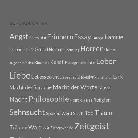
SCHLAGWÖRTER
Angst
Erinnern
Essay
Familie
Blues
Europa
Blut
Horror
Grusel
Heimat
Freundschaft
Humor
Hoffnung
Leben
Kunst
Kurzgeschichte
Kindheit
Jugend
Kinder
Liebe
Lyrik
Liebesgedicht
Liebeslyrik
Liebeslied
Literatur
Macht der Worte
Macht der Sprache
Musik
Philosophie
Nacht
Religion
Politik
Reise
Sehnsucht
Traum
Tod
Spoken Word
Stadt
Zeitgeist
Wald
Träume
Zeitenwende
Zeit