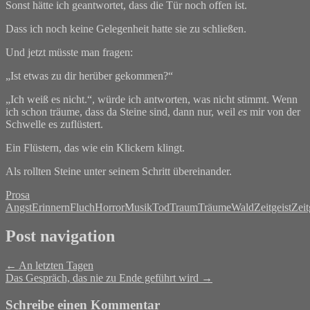
Sonst hätte ich geantwortet, dass die Tür noch offen ist.
Dass ich noch keine Gelegenheit hatte sie zu schließen.
Und jetzt müsste man fragen:
„Ist etwas zu dir herüber gekommen?“
„Ich weiß es nicht.“, würde ich antworten, was nicht stimmt. Wenn
ich schon träume, dass da Steine sind, dann nur, weil
es
mir von der
Schwelle es zuflüstert.
Ein Flüstern, das wie ein Klickern klingt.
Als rollten Steine unter seinem Schritt übereinander.
Prosa
Angst
Erinnern
Fluch
Horror
Musik
Tod
Traum
Träume
Wald
Zeitgeist
Zei
Post navigation
←
An letzten Tagen
Das Gespräch, das nie zu Ende geführt wird
→
Schreibe einen Kommentar