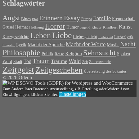
Schlagwörter
Angst
Erinnern
Essay
Familie
Blues
Freundschaft
Europa
Blut
Horror
Kunst
Grusel
Heimat
Humor
Kindheit
Hoffnung
Jugend
Kinder
Liebe
Leben
Liebesgedicht
Kurzgeschichte
Liebeslyrik
Liebeslied
Nacht
Macht der Worte
Macht der Sprache
Musik
Lyrik
Literatur
Philosophie
Sehnsucht
Religion
Politik
Spoken
Reise
Traum
Wald
Tod
Träume
Word
Stadt
Zeit
Zeitenwende
Zeitgeist
Zeitgeschehen
Übersetzung des Sokrates
© 2026 Odeon
Zum Ändern Ihrer Datenschutzeinstellung, z.B. Erteilung oder Widerruf von
Einstellungen
Einwilligungen, klicken Sie hier: