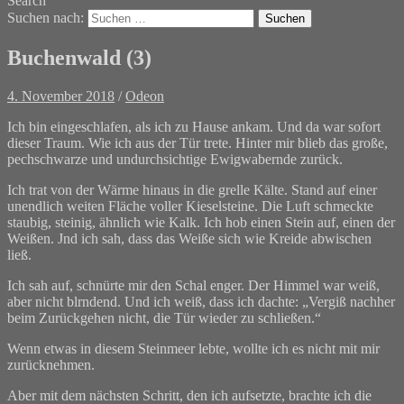
Search
Suchen nach:
Buchenwald (3)
4. November 2018
/
Odeon
Ich bin eingeschlafen, als ich zu Hause ankam. Und da war sofort
dieser Traum. Wie ich aus der Tür trete. Hinter mir blieb das große,
pechschwarze und undurchsichtige Ewigwabernde zurück.
Ich trat von der Wärme hinaus in die grelle Kälte. Stand auf einer
unendlich weiten Fläche voller Kieselsteine. Die Luft schmeckte
staubig, steinig, ähnlich wie Kalk. Ich hob einen Stein auf, einen der
Weißen. Jnd ich sah, dass das Weiße sich wie Kreide abwischen
ließ.
Ich sah auf, schnürte mir den Schal enger. Der Himmel war weiß,
aber nicht blrndend. Und ich weiß, dass ich dachte: „Vergiß nachher
beim Zurückgehen nicht, die Tür wieder zu schließen.“
Wenn etwas in diesem Steinmeer lebte, wollte ich es nicht mit mir
zurücknehmen.
Aber mit dem nächsten Schritt, den ich aufsetzte, brachte ich die