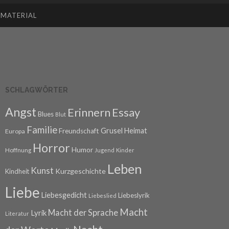
SMATERIAL
SCHLAGWÖRTER
Angst
Erinnern
Essay
Blues
Blut
Familie
Grusel
Heimat
Freundschaft
Europa
Horror
Humor
Hoffnung
Jugend
Kinder
Leben
Kunst
Kurzgeschichte
Kindheit
Liebe
Liebesgedicht
Liebeslyrik
Liebeslied
Macht
Macht der Sprache
Lyrik
Literatur