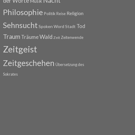
Nacht
der Worte
Musik
Philosophie
Religion
Politik
Reise
Sehnsucht
Tod
Spoken Word
Stadt
Traum
Wald
Träume
Zeitenwende
Zeit
Zeitgeist
Zeitgeschehen
Übersetzung des
Sokrates