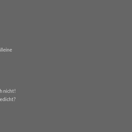
lleine
h nicht!
Gedicht?