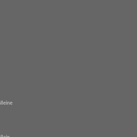
lleine
llein