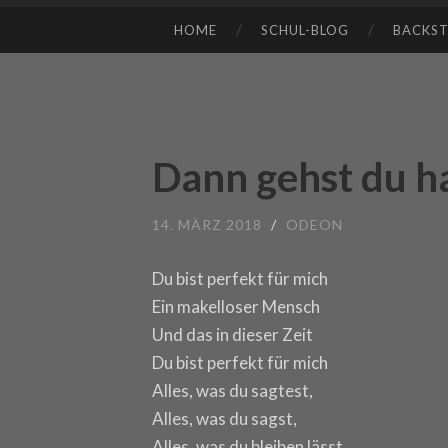
HOME
SCHUL-BLOG
BACKS
SKIP TO CONTENT
Dann gehst du ha
14. MÄRZ 2018
/
ODEON
Du bist perfekt für mich
Ein makelloser Mensch
Und das in dieser Zeit
Du bist perfekt für mich
Alles, was du sagtest,
Alles, was du sagst,
Alles, was du bleiben lässt,