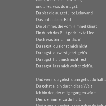
und alles, was du magst.
Du bist die ausgefüllte Leinwand
Das unfassbare Bild
Die Stimme, die vom Himmel klingt
Ein durch das Blut gedrückte Lied
Doch was bin ich für dich?
Du sagst, du siehst mich nicht
Du sagst, du wirst jetzt geh’n
Du sagst, halt mich nicht fest
Du sagst: lass mich weiter zieh’n.
Und wenn du gehst, dann gehst du halt a
Du gehst allein durch diese Welt
Ich bin der, der mitgegangen wäre
Der, der immer zu dir hält.
Und wenn du gehst, dann gehst du halt a