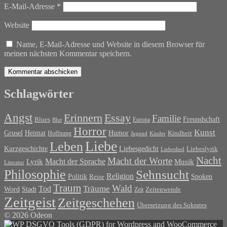
E-Mail-Adresse
*
Website
Name, E-Mail-Adresse und Website in diesem Browser für
meinen nächsten Kommentar speichern.
Schlagwörter
Angst
Erinnern
Essay
Familie
Blues
Freundschaft
Europa
Blut
Horror
Kunst
Grusel
Heimat
Humor
Kindheit
Hoffnung
Jugend
Kinder
Liebe
Leben
Liebesgedicht
Kurzgeschichte
Liebeslyrik
Liebeslied
Nacht
Macht der Worte
Macht der Sprache
Musik
Lyrik
Literatur
Philosophie
Sehnsucht
Religion
Politik
Spoken
Reise
Traum
Wald
Tod
Träume
Word
Stadt
Zeit
Zeitenwende
Zeitgeist
Zeitgeschehen
Übersetzung des Sokrates
© 2026 Odeon