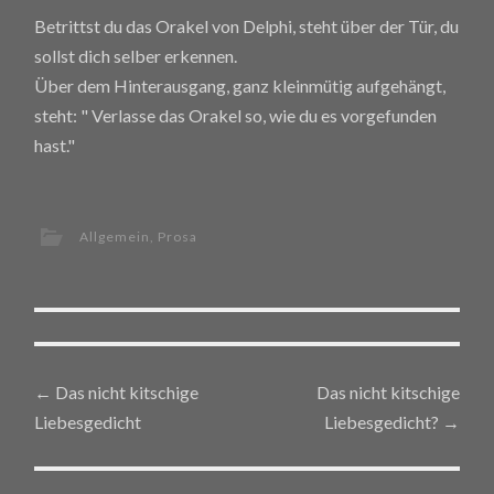
Betrittst du das Orakel von Delphi, steht über der Tür, du
sollst dich selber erkennen.
Über dem Hinterausgang, ganz kleinmütig aufgehängt,
steht: " Verlasse das Orakel so, wie du es vorgefunden
hast."
Allgemein
,
Prosa
←
Das nicht kitschige
Das nicht kitschige
Post navigation
Liebesgedicht
Liebesgedicht?
→