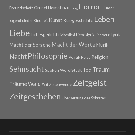
Horror
Grusel
Heimat
Freundschaft
Humor
Hoffnung
Leben
Kunst
Kurzgeschichte
Kindheit
Jugend
Kinder
Liebe
Lyrik
Liebesgedicht
Liebeslyrik
Liebeslied
Literatur
Macht der Worte
Macht der Sprache
Musik
Philosophie
Nacht
Religion
Politik
Reise
Sehnsucht
Traum
Tod
Spoken Word
Stadt
Zeitgeist
Wald
Träume
Zeitenwende
Zeit
Zeitgeschehen
Übersetzung des Sokrates