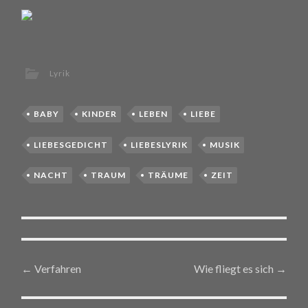
Lyrik
BABY
KINDER
LEBEN
LIEBE
LIEBESGEDICHT
LIEBESLYRIK
MUSIK
NACHT
TRAUM
TRÄUME
ZEIT
←
Verfahren
Wie fliegt es sich
→
Post navigation