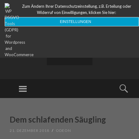
Zum Ändern Ihrer Datenschutzeinstellung, z.B. Erteilung oder
Widerruf von Einwilligungen, klicken Sie hier:
EINSTELLUNGEN
ODEON
Theater
Menu
Sear
SKIP TO CONTENT
Dem schlafenden Säugling
21. DEZEMBER 2018
/
ODEON