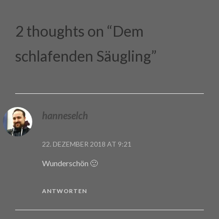
2 thoughts on “
Dem
schlafenden Säugling
”
hanneselch
22. DEZEMBER 2018 AT 9:21
Wunderschön 🙂
ANTWORTEN