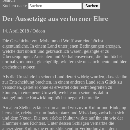
Search
Suchen nach:
Der Aussetzige aus verlorener Ehre
14. April 2018
/
Odeon
Die Geschichte von Mohammed Wolff war eine höchst
eigentümliche. In einem Land unter jenen Bedingungen erzogen,
welche dort üblich und gebräuchlich waren, gelangte er zu
Überzeugungen, Ansichten und Verhaltensweisen, die ihm höchst
normal vorkamen, gleichgültig, wie fern sie uns auch heute und hier
erscheinen mögen.
Als die Umstände in seinem Land derart widrig wurden, dass sie ihn
zur Entscheidung brachten, in einem anderen Land sein Glück zu
versuchen, geriet er ohne es erwartet oder recht begreifen zu
können, in eine neue Umwelt, welche nun seine bis dahin
stattgefundene Entwicklung höchst negativ beurteilte.
An allen Stellen eckte er nun an und wo zuvor Kultur und Einklang
herrschte, erlebte er nun Inakzeptanz und Missklang zwischen sich
und dem Neuen. Die neu erlebte Kultur wirkte auf ihn ein wie der
Hammer eines Richters. Unter dessen Schlägen vernarbte die
anerzogene Kultur, die er rückblickend in Verbindung mit dem