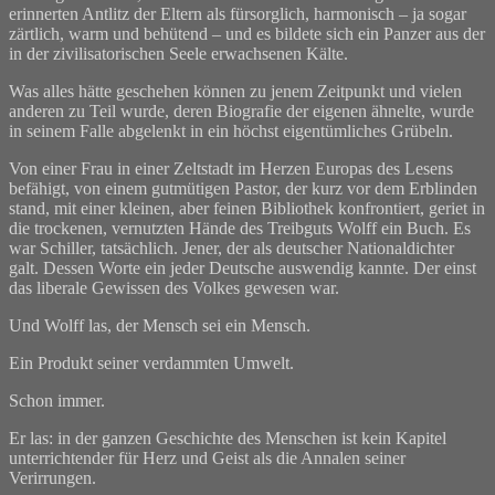
erinnerten Antlitz der Eltern als fürsorglich, harmonisch – ja sogar
zärtlich, warm und behütend – und es bildete sich ein Panzer aus der
in der zivilisatorischen Seele erwachsenen Kälte.
Was alles hätte geschehen können zu jenem Zeitpunkt und vielen
anderen zu Teil wurde, deren Biografie der eigenen ähnelte, wurde
in seinem Falle abgelenkt in ein höchst eigentümliches Grübeln.
Von einer Frau in einer Zeltstadt im Herzen Europas des Lesens
befähigt, von einem gutmütigen Pastor, der kurz vor dem Erblinden
stand, mit einer kleinen, aber feinen Bibliothek konfrontiert, geriet in
die trockenen, vernutzten Hände des Treibguts Wolff ein Buch. Es
war Schiller, tatsächlich. Jener, der als deutscher Nationaldichter
galt. Dessen Worte ein jeder Deutsche auswendig kannte. Der einst
das liberale Gewissen des Volkes gewesen war.
Und Wolff las, der Mensch sei ein Mensch.
Ein Produkt seiner verdammten Umwelt.
Schon immer.
Er las: in der ganzen Geschichte des Menschen ist kein Kapitel
unterrichtender für Herz und Geist als die Annalen seiner
Verirrungen.