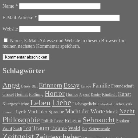
Name
*
E-Mail-Adresse
*
Website
Name, E-Mail-Adresse und Website in diesem Browser für
meinen nächsten Kommentar speichern.
Schlagwörter
Angst
Erinnern
Essay
Familie
Blues
Freundschaft
Europa
Blut
Horror
Kunst
Grusel
Heimat
Humor
Kindheit
Hoffnung
Jugend
Kinder
Liebe
Leben
Liebesgedicht
Kurzgeschichte
Liebeslyrik
Liebeslied
Nacht
Macht der Worte
Macht der Sprache
Musik
Lyrik
Literatur
Philosophie
Sehnsucht
Religion
Politik
Spoken
Reise
Traum
Wald
Tod
Träume
Word
Stadt
Zeit
Zeitenwende
Zeitgeist
Zeitgeschehen