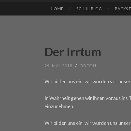
HOME
SCHUL-BLOG
BACKS
SKIP TO CONTENT
Der Irrtum
29. MAI 2018
/
ODEON
Wir bilden uns ein, wir würden vor unse
In Wahrheit gehen wir ihnen voraus ins T
einzunehmen.
Wir bilden uns ein, wir würden uns unse