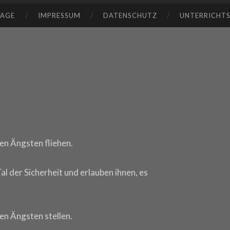
TAGE
IMPRESSUM
DATENSCHUTZ
UNTERRICHT
ren Ängsten fliehen.
al der Sicherheit und erlauben ihnen, es
ren Ängsten stellen.