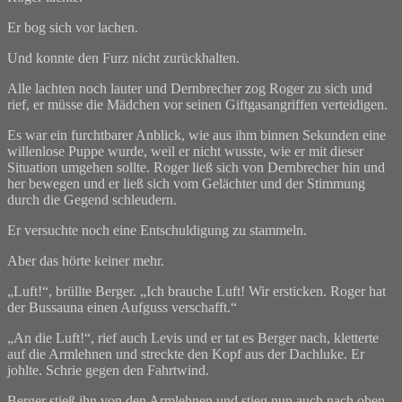
Er bog sich vor lachen.
Und konnte den Furz nicht zurückhalten.
Alle lachten noch lauter und Dernbrecher zog Roger zu sich und
rief, er müsse die Mädchen vor seinen Giftgasangriffen verteidigen.
Es war ein furchtbarer Anblick, wie aus ihm binnen Sekunden eine
willenlose Puppe wurde, weil er nicht wusste, wie er mit dieser
Situation umgehen sollte. Roger ließ sich von Dernbrecher hin und
her bewegen und er ließ sich vom Gelächter und der Stimmung
durch die Gegend schleudern.
Er versuchte noch eine Entschuldigung zu stammeln.
Aber das hörte keiner mehr.
„Luft!“, brüllte Berger. „Ich brauche Luft! Wir ersticken. Roger hat
der Bussauna einen Aufguss verschafft.“
„An die Luft!“, rief auch Levis und er tat es Berger nach, kletterte
auf die Armlehnen und streckte den Kopf aus der Dachluke. Er
johlte. Schrie gegen den Fahrtwind.
Berger stieß ihn von den Armlehnen und stieg nun auch nach oben.