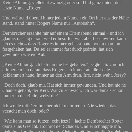
Keine Ahnung, vielleicht zwanzig oder so. Und ganz unten, der
letzte Name: „Roger“.
Und während überall hinter jedem Namen ein Ort hier aus der Nähe
stand, stand hinter Rogers Name nur „Autobahn“.
Dernbrecher erzählte mir auf einem Elternabend einmal – und ich
glaube, das lag daran, weil er besoffen war, aber beschwören kann
ich es nicht – dass Roger es immer gehasst hatte, wenn man ihn
festgehalten hat. Da sei er immer fast durchgedreht, hat sich
gewunden wie ein Aal.
„Keine Ahnung. Ich hab ihn nie festgehalten.“, sagte ich. Und ich
erinnerte mich daran, dass Roger sich immer an alle Leute
geklammert hatte. Immer an den Arm dran. Irre, nicht wahr, Jessy?
„Doch doch, glaub mir. Hat sich immer gewunden. Und hat nie ne
Chance gehabt, der Kerl. War zu schwach. Ich war damals schon
immer in der Bude, weißt du?“
Ich wollte mit Dernbrecher nicht mehr reden. Nie wieder, das
versteht man doch, oder?
„Wie kann man so furzen, echt jetzt?“, lachte Dernbrecher Roger
damals ins Gesicht. Hochrot der Schädel. Und er schnappte ihn,
hielt ihn. Zog ihn zu sich hoch. Kletterte mit ihm auf die Armlehnen.