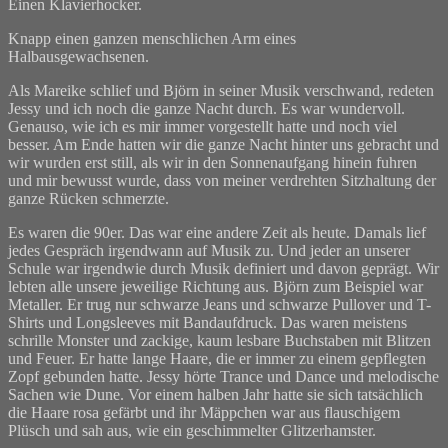
Einen Klavierhocker.
Knapp einen ganzen menschlichen Arm eines
Halbausgewachsenen.
Als Mareike schlief und Björn in seiner Musik verschwand, redeten
Jessy und ich noch die ganze Nacht durch. Es war wundervoll.
Genauso, wie ich es mir immer vorgestellt hatte und noch viel
besser. Am Ende hatten wir die ganze Nacht hinter uns gebracht und
wir wurden erst still, als wir in den Sonnenaufgang hinein fuhren
und mir bewusst wurde, dass von meiner verdrehten Sitzhaltung der
ganze Rücken schmerzte.
Es waren die 90er. Das war eine andere Zeit als heute. Damals lief
jedes Gespräch irgendwann auf Musik zu. Und jeder an unserer
Schule war irgendwie durch Musik definiert und davon geprägt. Wir
lebten alle unsere jeweilige Richtung aus. Björn zum Beispiel war
Metaller. Er trug nur schwarze Jeans und schwarze Pullover und T-
Shirts und Longsleeves mit Bandaufdruck. Das waren meistens
schrille Monster und zackige, kaum lesbare Buchstaben mit Blitzen
und Feuer. Er hatte lange Haare, die er immer zu einem gepflegten
Zopf gebunden hatte. Jessy hörte Trance und Dance und melodische
Sachen wie Dune. Vor einem halben Jahr hatte sie sich tatsächlich
die Haare rosa gefärbt und ihr Mäppchen war aus flauschigem
Plüsch und sah aus, wie ein geschimmelter Glitzerhamster.