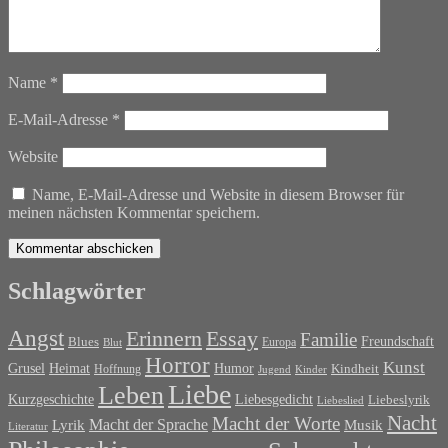
Name
*
E-Mail-Adresse
*
Website
Name, E-Mail-Adresse und Website in diesem Browser für
meinen nächsten Kommentar speichern.
Schlagwörter
Angst
Erinnern
Essay
Familie
Blues
Freundschaft
Europa
Blut
Horror
Kunst
Grusel
Heimat
Humor
Kindheit
Hoffnung
Jugend
Kinder
Liebe
Leben
Liebesgedicht
Kurzgeschichte
Liebeslyrik
Liebeslied
Nacht
Macht der Worte
Macht der Sprache
Musik
Lyrik
Literatur