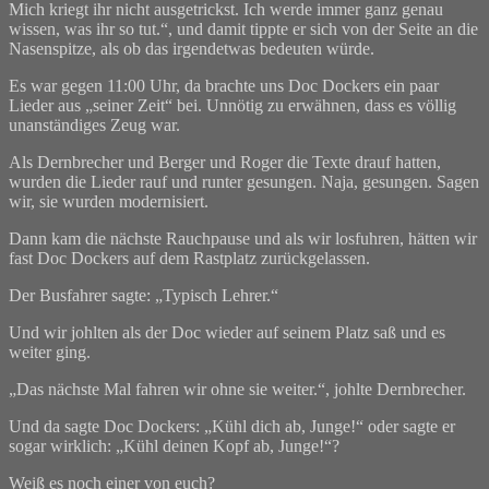
Mich kriegt ihr nicht ausgetrickst. Ich werde immer ganz genau
wissen, was ihr so tut.“, und damit tippte er sich von der Seite an die
Nasenspitze, als ob das irgendetwas bedeuten würde.
Es war gegen 11:00 Uhr, da brachte uns Doc Dockers ein paar
Lieder aus „seiner Zeit“ bei. Unnötig zu erwähnen, dass es völlig
unanständiges Zeug war.
Als Dernbrecher und Berger und Roger die Texte drauf hatten,
wurden die Lieder rauf und runter gesungen. Naja, gesungen. Sagen
wir, sie wurden modernisiert.
Dann kam die nächste Rauchpause und als wir losfuhren, hätten wir
fast Doc Dockers auf dem Rastplatz zurückgelassen.
Der Busfahrer sagte: „Typisch Lehrer.“
Und wir johlten als der Doc wieder auf seinem Platz saß und es
weiter ging.
„Das nächste Mal fahren wir ohne sie weiter.“, johlte Dernbrecher.
Und da sagte Doc Dockers: „Kühl dich ab, Junge!“ oder sagte er
sogar wirklich: „Kühl deinen Kopf ab, Junge!“?
Weiß es noch einer von euch?