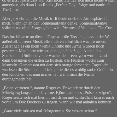
ob es jetzt ihre Musik war oder nicht. Sie ließ sich auch nichts weiter
anmerken, als dann Lou Reeds „Perfect Day“ folgte und natürlich
The Cure.
Aber jetzt ehrlich: die Musik trifft heute noch die Atmosphäre für
mich, wenn ich an den Sonnenaufgang denke. Sonnenaufgänge
sollte es nie ohne Songs geben wie „Pictures of You“ von The Cure.
Das furchtbarste an diesem Tape war die Tatsache, dass in der Welt
außerhalb unserer Musik alle anderen allmählich wach wurden.
Zuerst gab es ein klein wenig Unruhe und Arme wurden hoch
gestreckt. Man hörte wie aus dem gleichmäßigen Atmen das
Seufzen und Stöhnen von erwachenden Teenagern wurde. Und
dann begannen die ersten zu flüstern, das Flüstern wuchs zum
Murmeln. Gemeinsam mit dem sich orange färbenden Tageslicht
wuchsen die Stimmen und ich spürte dieses wohlig taube Gefühl in
den Knochen, das man immer hat, wenn man die Nacht
durchgemacht hat.
„Beine vertreten.“, nannte Roger es. Er wanderte durch den
Mittelgang langsam nach vorne. Björn nannte es „Präsenz zeigen“.
Roger setzte sich mal hierhin mal dahin und schließlich kam er nach
vorne um Doc Dockers zu fragen, wann wir mal anhalten könnten.
„Ganz viele müssen mal. Morgenurin. Sie wissen schon.“