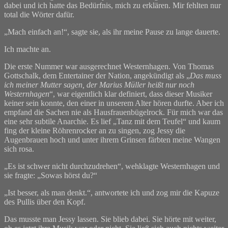
dabei und ich hatte das Bedürfnis, mich zu erklären. Mir fehlten nur
total die Wörter dafür.
„Mach einfach an!“, sagte sie, als ihr meine Pause zu lange dauerte.
Ich machte an.
Die erste Nummer war ausgerechnet Westernhagen. Von Thomas
Gottschalk, dem Entertainer der Nation, angekündigt als „
Das muss
ich meiner Mutter sagen, der Marius Müller heißt nur noch
Westernhagen
“, war eigentlich klar definiert, dass dieser Musiker
keiner sein konnte, den einer in unserem Alter hören durfte. Aber ich
empfand die Sachen nie als Hausfrauenbügelrock. Für mich war das
eine sehr subtile Anarchie. Es lief „Tanz mit dem Teufel“ und kaum
fing der kleine Röhrenrocker an zu singen, zog Jessy die
Augenbrauen hoch und unter ihrem Grinsen färbten meine Wangen
sich rosa.
„Es ist schwer nicht durchzudrehen“, wehklagte Westernhagen und
sie fragte: „Sowas hörst du?“
„Ist besser, als man denkt.“, antwortete ich und zog mir die Kapuze
des Pullis über den Kopf.
Das musste man Jessy lassen. Sie blieb dabei. Sie hörte mit weiter,