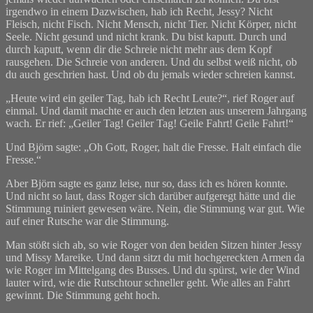
irgendwo in einem Dazwischen, hab ich Recht, Jessy? Nicht
Fleisch, nicht Fisch. Nicht Mensch, nicht Tier. Nicht Körper, nicht
Seele. Nicht gesund und nicht krank. Du bist kaputt. Durch und
durch kaputt, wenn dir die Schreie nicht mehr aus dem Kopf
rausgehen. Die Schreie von anderen. Und du selbst weiß nicht, ob
du auch geschrien hast. Und ob du jemals wieder schreien kannst.
„Heute wird ein geiler Tag, hab ich Recht Leute?“, rief Roger auf
einmal. Und damit machte er auch den letzten aus unserem Jahrgang
wach. Er rief: „Geiler Tag! Geiler Tag! Geile Fahrt! Geile Fahrt!“
Und Björn sagte: „Oh Gott, Roger, halt die Fresse. Halt einfach die
Fresse.“
Aber Björn sagte es ganz leise, nur so, dass ich es hören konnte.
Und nicht so laut, dass Roger sich darüber aufgeregt hätte und die
Stimmung ruiniert gewesen wäre. Nein, die Stimmung war gut. Wie
auf einer Rutsche war die Stimmung.
Man stößt sich ab, so wie Roger von den beiden Sitzen hinter Jessy
und Missy Mareike. Und dann sitzt du mit hochgereckten Armen da
wie Roger im Mittelgang des Busses. Und du spürst, wie der Wind
lauter wird, wie die Rutschtour schneller geht. Wie alles an Fahrt
gewinnt. Die Stimmung geht hoch.