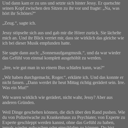
Und dann kam er zu uns und setzte sich hinter Jessy. Er quetschte
seinen Kopf zwischen den Sitzen zu ihr vor und fragte: „Na, was
hört ihr Schönes?“
„Zeug.“, sagte ich.
Jessy stöpselte sich aus und gab mir die Hörer zurück. Sie lächelte
mich an. Und ihr Blick verriet mir, dass sie wirklich das gleiche wie
ich bei dieser Musik empfunden hatte.
Sie sagte dann auch: „Sonnenaufgangmusik.“, und da war wieder
das Gefühl von einmal komplett ausgehöhlt zu werden.
„Irre, wie gut man in so einem Bus schlafen kann, was?“
„Wir haben durchgemacht, Roger.“, erklärte ich. Und das konnte er
nicht fassen. „Dann werdet ihr heut Mittag richtig gerädert sein. Irre.
Was ein Mut!“
Wir waren wirklich wie gerädert, nicht wahr, Jessy? Aber aus
anderen Gründen.
Weil Dinge geschehen können, die dich über den Rand pushen. Wie
du von Polizeiwache zu Krankenhaus zu Psychiater, von Experte zu
Experte geschleppt werden kannst, ohne das Gefühl zu haben,
jemals wieder aufwachen oder einschlafen zu können. Du bist