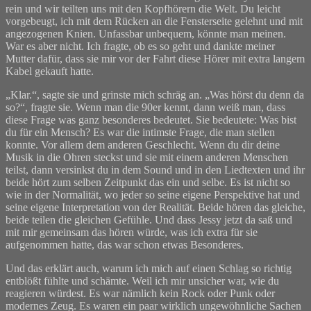
rein und wir teilten uns mit den Kopfhörern die Welt. Du leicht
vorgebeugt, ich mit dem Rücken an die Fensterseite gelehnt und mit
angezogenen Knien. Unfassbar unbequem, könnte man meinen.
War es aber nicht. Ich fragte, ob es so geht und dankte meiner
Mutter dafür, dass sie mir vor der Fahrt diese Hörer mit extra langem
Kabel gekauft hatte.
„Klar.“, sagte sie und grinste mich schräg an. „Was hörst du denn da
so?“, fragte sie. Wenn man die 90er kennt, dann weiß man, dass
diese Frage was ganz besonderes bedeutet. Sie bedeutete: Was bist
du für ein Mensch? Es war die intimste Frage, die man stellen
konnte. Vor allem dem anderen Geschlecht. Wenn du dir deine
Musik in die Ohren steckst und sie mit einem anderen Menschen
teilst, dann versinkst du in dem Sound und in den Liedtexten und ihr
beide hört zum selben Zeitpunkt das ein und selbe. Es ist nicht so
wie in der Normalität, wo jeder so seine eigene Perspektive hat und
seine eigene Interpretation von der Realität. Beide hören das gleiche,
beide teilen die gleichen Gefühle. Und dass Jessy jetzt da saß und
mit mir gemeinsam das hören würde, was ich extra für sie
aufgenommen hatte, das war schon etwas Besonderes.
Und das erklärt auch, warum ich mich auf einen Schlag so richtig
entblößt fühlte und schämte. Weil ich mir unsicher war, wie du
reagieren würdest. Es war nämlich kein Rock oder Punk oder
modernes Zeug. Es waren ein paar wirklich ungewöhnliche Sachen