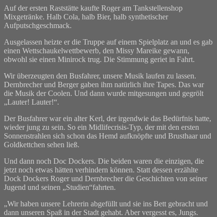
Auf der ersten Raststätte kaufte Roger am Tankstellenshop
Mixgetränke. Halb Cola, halb Bier, halb synthetischer
Aufputschgeschmack.
Ausgelassen heizte er die Truppe auf einem Spielplatz an und es gab
einen Wettschaukelwettbewerb, den Missy Mareike gewann,
obwohl sie einen Minirock trug. Die Stimmung geriet in Fahrt.
Wir überzeugten den Busfahrer, unsere Musik laufen zu lassen.
Dernbrecher und Berger gaben ihm natürlich ihre Tapes. Das war
die Musik der Coolen. Und dann wurde mitgesungen und gegrölt
„Lauter! Lauter!“.
Der Busfahrer war ein alter Kerl, der irgendwie das Bedürfnis hatte,
wieder jung zu sein. So ein Midlifecrisis-Typ, der mit den ersten
Sonnenstrahlen sich schon das Hemd aufknöpfte und Brusthaar und
Goldkettchen sehen ließ.
Und dann noch Doc Dockers. Die beiden waren die einzigen, die
jetzt noch etwas hätten verhindern können. Statt dessen erzählte
Dock Dockers Roger und Dernbrecher die Geschichten von seiner
Jugend und seinen „Studien“fahrten.
„Wir haben unsere Lehrerin abgefüllt und sie ins Bett gebracht und
dann unseren Spaß in der Stadt gehabt. Aber vergesst es, Jungs.