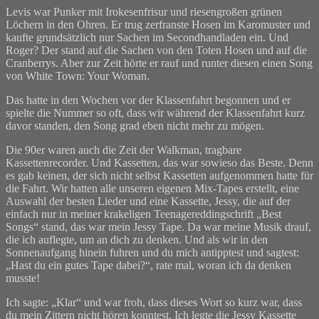
Levis war Punker mit Irokesenfrisur und riesengroßen grünen
Löchern in den Ohren. Er trug zerfranste Hosen im Karomuster und
kaufte grundsätzlich nur Sachen im Secondhandladen ein. Und
Roger? Der stand auf die Sachen von den Toten Hosen und auf die
Cranberrys. Aber zur Zeit hörte er rauf und runter diesen einen Song
von White Town: Your Woman.
Das hatte in den Wochen vor der Klassenfahrt begonnen und er
spielte die Nummer so oft, dass wir während der Klassenfahrt kurz
davor standen, den Song grad eben nicht mehr zu mögen.
Die 90er waren auch die Zeit der Walkman, tragbare
Kassettenrecorder. Und Kassetten, das war sowieso das Beste. Denn
es gab keinen, der sich nicht selbst Kassetten aufgenommen hatte für
die Fahrt. Wir hatten alle unseren eigenen Mix-Tapes erstellt, eine
Auswahl der besten Lieder und eine Kassette, Jessy, die auf der
einfach nur in meiner krakeligen Teenagereddingschrift „Best
Songs“ stand, das war mein Jessy Tape. Da war meine Musik drauf,
die ich auflegte, um an dich zu denken. Und als wir in den
Sonnenaufgang hinein fuhren und du mich antipptest und sagtest:
„Hast du ein gutes Tape dabei?“, rate mal, woran ich da denken
musste!
Ich sagte: „Klar“ und war froh, dass dieses Wort so kurz war, dass
du mein Zittern nicht hören konntest. Ich legte die Jessy Kassette