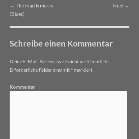
←
The road is mercy
Neid
→
Post navigation
(Blues)
Schreibe einen Kommentar
Deine E-Mail-Adresse wird nicht veröffentlicht.
Erforderliche Felder sind mit
*
markiert
Kommentar