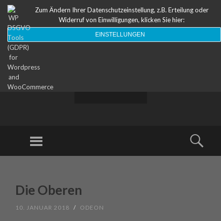
Zum Ändern Ihrer Datenschutzeinstellung, z.B. Erteilung oder
Widerruf von Einwilligungen, klicken Sie hier:
EINSTELLUNGEN
ODEON
Theater
Menu
Sear
SKIP TO CONTENT
Die Oberen
10. JANUAR 2018
/
ODEON