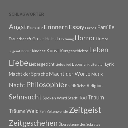
SCHLAGWÖRTER
Angst
Erinnern
Essay
Familie
Blues
Europa
Blut
Horror
Grusel
Heimat
Freundschaft
Humor
Hoffnung
Leben
Kunst
Kurzgeschichte
Kindheit
Jugend
Kinder
Liebe
Lyrik
Liebesgedicht
Liebeslyrik
Liebeslied
Literatur
Macht der Worte
Macht der Sprache
Musik
Philosophie
Nacht
Religion
Politik
Reise
Sehnsucht
Traum
Tod
Spoken Word
Stadt
Zeitgeist
Wald
Träume
Zeitenwende
Zeit
Zeitgeschehen
Übersetzung des Sokrates