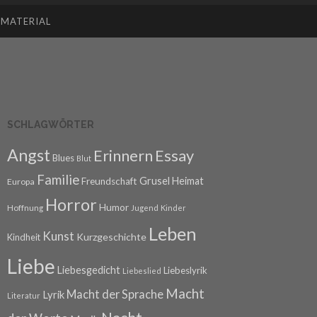
SMATERIAL
SCHLAGWÖRTER
Angst
Erinnern
Essay
Blues
Blut
Familie
Grusel
Heimat
Freundschaft
Europa
Horror
Humor
Hoffnung
Jugend
Kinder
Leben
Kunst
Kurzgeschichte
Kindheit
Liebe
Liebesgedicht
Liebeslyrik
Liebeslied
Macht
Macht der Sprache
Lyrik
Literatur