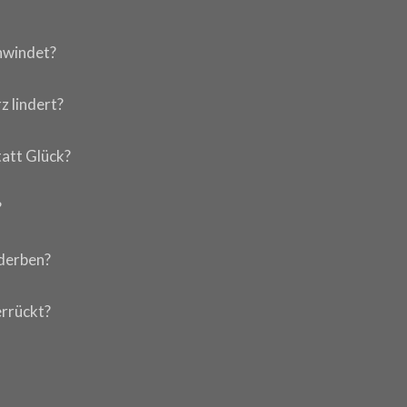
chwindet?
 lindert?
tatt Glück?
?
rderben?
errückt?