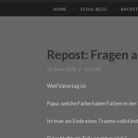
HOME
SCHUL-BLOG
BACKS
SKIP TO CONTENT
Repost: Fragen 
10. MAI 2018
/
ODEON
Weil Vatertag ist
Papa, welche Farbe haben Farben in der
Ist man am Ende eines Traums vollstän