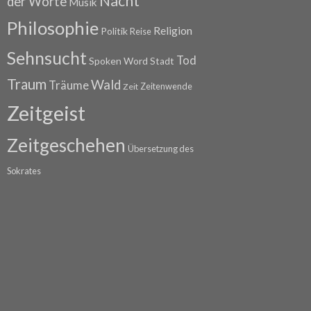
Nacht
der Worte
Musik
Philosophie
Religion
Politik
Reise
Sehnsucht
Tod
Spoken Word
Stadt
Traum
Wald
Träume
Zeitenwende
Zeit
Zeitgeist
Zeitgeschehen
Übersetzung des
Sokrates