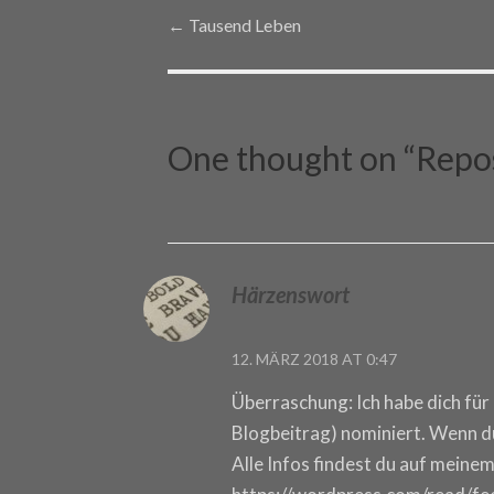
←
Tausend Leben
Post navigation
One thought on “
Repos
Härzenswort
12. MÄRZ 2018 AT 0:47
Überraschung: Ich habe dich fü
Blogbeitrag) nominiert. Wenn d
Alle Infos findest du auf meinem