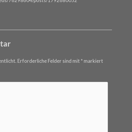
feeds/76298604/posts/1792680052
tar
ntlicht.
Erforderliche Felder sind mit
*
markiert