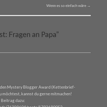
Wenn es so einfach wäre
→
t: Fragen an Papa
”
r den Mystery Blogger Award (Kettenbrief-
u möchtest, kannst du gerne mitmachen!
 Beitrag dazu: