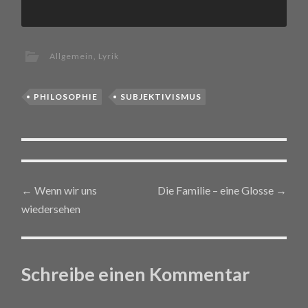
Allgemein
,
Lyrik
PHILOSOPHIE
SUBJEKTIVISMUS
←
Wenn wir uns
Die Familie – eine Glosse
→
Post navigation
wiedersehen
Schreibe einen Kommentar