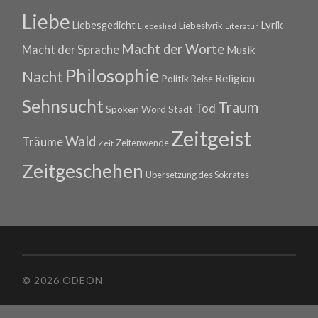
Liebe
Lyrik
Liebesgedicht
Liebeslyrik
Liebeslied
Literatur
Macht der Worte
Macht der Sprache
Musik
Philosophie
Nacht
Religion
Politik
Reise
Sehnsucht
Traum
Tod
Spoken Word
Stadt
Zeitgeist
Wald
Träume
Zeitenwende
Zeit
Zeitgeschehen
Übersetzung des Sokrates
© 2026 ODEON