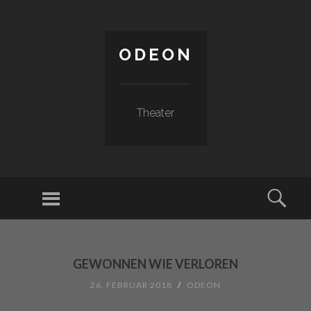
ODEON
Theater
Menu
Sear
SKIP TO CONTENT
GEWONNEN WIE VERLOREN
26. FEBRUAR 2018
/
ODEON