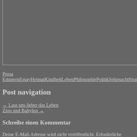
Prosa
Erinnern
Essay
Heimat
Kindheit
Leben
Philosophie
Politik
Sehnsucht
Stra
Post navigation
←
Lass uns lieber das Leben
Zion und Babylon
→
Schreibe einen Kommentar
Deine E-Mail-Adresse wird nicht veröffentlicht.
Erforderliche