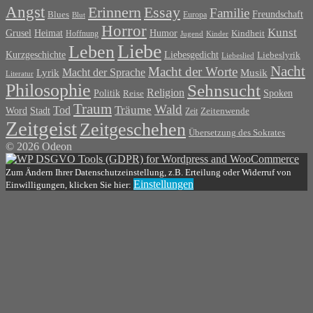
Angst
Erinnern
Essay
Familie
Blues
Freundschaft
Europa
Blut
Horror
Kunst
Grusel
Heimat
Humor
Kindheit
Hoffnung
Jugend
Kinder
Liebe
Leben
Liebesgedicht
Kurzgeschichte
Liebeslyrik
Liebeslied
Nacht
Macht der Worte
Macht der Sprache
Musik
Lyrik
Literatur
Philosophie
Sehnsucht
Religion
Politik
Spoken
Reise
Traum
Wald
Tod
Träume
Word
Stadt
Zeit
Zeitenwende
Zeitgeist
Zeitgeschehen
Übersetzung des Sokrates
© 2026 Odeon
Zum Ändern Ihrer Datenschutzeinstellung, z.B. Erteilung oder Widerruf von
Einstellungen
Einwilligungen, klicken Sie hier: