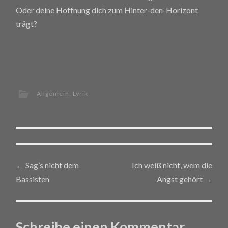
Oder deine Hoffnung dich zum Hinter-den-Horizont
trägt?
Allgemein
,
Lyrik
←
Sag’s nicht dem
Ich weiß nicht, wem die
Post navigation
Bassisten
Angst gehört
→
Schreibe einen Kommentar