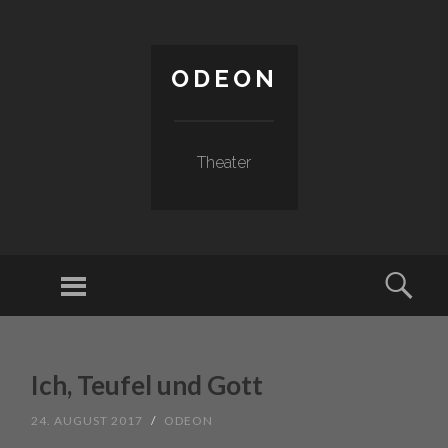
ODEON
Theater
Menu
Sear
SKIP TO CONTENT
Ich, Teufel und Gott
24. AUGUST 2017
/
ODEON