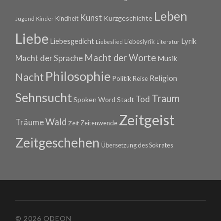
Leben
Kunst
Kurzgeschichte
Kindheit
Jugend
Kinder
Liebe
Lyrik
Liebesgedicht
Liebeslyrik
Liebeslied
Literatur
Macht der Worte
Macht der Sprache
Musik
Philosophie
Nacht
Religion
Politik
Reise
Sehnsucht
Traum
Tod
Spoken Word
Stadt
Zeitgeist
Wald
Träume
Zeitenwende
Zeit
Zeitgeschehen
Übersetzung des Sokrates
© 2026 ODEON