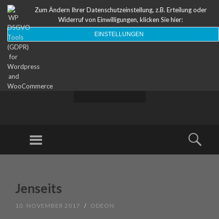
Zum Ändern Ihrer Datenschutzeinstellung, z.B. Erteilung oder
Widerruf von Einwilligungen, klicken Sie hier:
EINSTELLUNGEN
ODEON
Theater
Menu
Sear
SKIP TO CONTENT
Jenseits
10. NOVEMBER 2017
/
ODEON