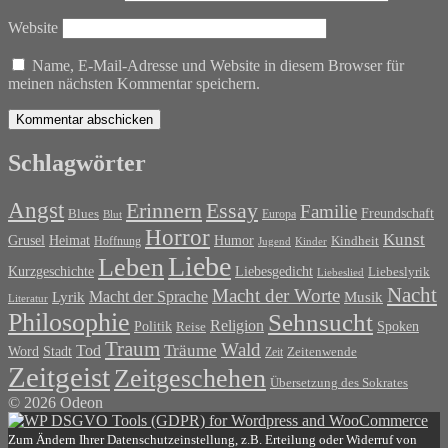
Website
Name, E-Mail-Adresse und Website in diesem Browser für
meinen nächsten Kommentar speichern.
Schlagwörter
Angst
Erinnern
Essay
Familie
Blues
Freundschaft
Europa
Blut
Horror
Kunst
Grusel
Heimat
Humor
Kindheit
Hoffnung
Jugend
Kinder
Liebe
Leben
Liebesgedicht
Kurzgeschichte
Liebeslyrik
Liebeslied
Nacht
Macht der Worte
Macht der Sprache
Musik
Lyrik
Literatur
Philosophie
Sehnsucht
Religion
Politik
Spoken
Reise
Traum
Wald
Tod
Träume
Word
Stadt
Zeit
Zeitenwende
Zeitgeist
Zeitgeschehen
Übersetzung des Sokrates
© 2026 Odeon
Zum Ändern Ihrer Datenschutzeinstellung, z.B. Erteilung oder Widerruf von