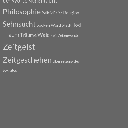
Nacht
der Worte
Musik
Philosophie
Religion
Politik
Reise
Sehnsucht
Tod
Spoken Word
Stadt
Traum
Wald
Träume
Zeitenwende
Zeit
Zeitgeist
Zeitgeschehen
Übersetzung des
Sokrates