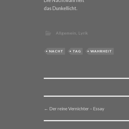
Die Nachtwahrheit
das Dunkellicht.
Allgemein
,
Lyrik
NACHT
TAG
WAHRHEIT
←
Der reine Vernichter – Essay
Post navigation