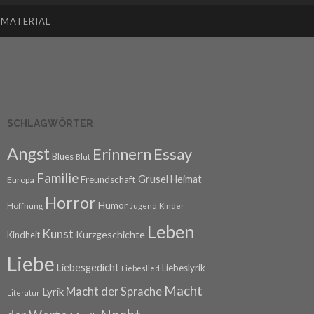
SMATERIAL
SCHLAGWÖRTER
Angst
Erinnern
Essay
Blues
Blut
Familie
Grusel
Heimat
Freundschaft
Europa
Horror
Humor
Hoffnung
Jugend
Kinder
Leben
Kunst
Kurzgeschichte
Kindheit
Liebe
Liebesgedicht
Liebeslyrik
Liebeslied
Macht
Macht der Sprache
Lyrik
Literatur