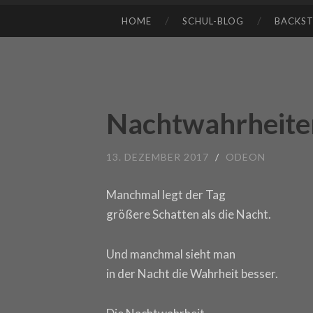
HOME
SCHUL-BLOG
BACKS
SKIP TO CONTENT
Nachtwahrheite
13. DEZEMBER 2017
/
ODEON
Manchmal legt der Tag
größere Schatten als die Nacht.
Und manchmal sieht man
in der Nacht die Wahrheit besser.