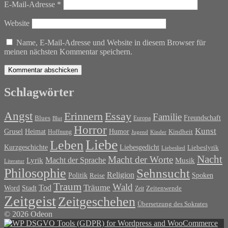
E-Mail-Adresse
*
Website
Name, E-Mail-Adresse und Website in diesem Browser für
meinen nächsten Kommentar speichern.
Schlagwörter
Angst
Erinnern
Essay
Familie
Blues
Freundschaft
Europa
Blut
Horror
Kunst
Grusel
Heimat
Humor
Kindheit
Hoffnung
Jugend
Kinder
Liebe
Leben
Liebesgedicht
Kurzgeschichte
Liebeslyrik
Liebeslied
Nacht
Macht der Worte
Macht der Sprache
Musik
Lyrik
Literatur
Philosophie
Sehnsucht
Religion
Politik
Spoken
Reise
Traum
Wald
Tod
Träume
Word
Stadt
Zeit
Zeitenwende
Zeitgeist
Zeitgeschehen
Übersetzung des Sokrates
© 2026 Odeon