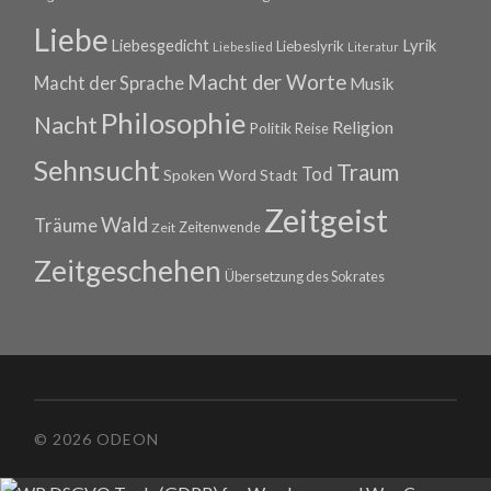
Liebe
Lyrik
Liebesgedicht
Liebeslyrik
Liebeslied
Literatur
Macht der Worte
Macht der Sprache
Musik
Philosophie
Nacht
Religion
Politik
Reise
Sehnsucht
Traum
Tod
Spoken Word
Stadt
Zeitgeist
Wald
Träume
Zeitenwende
Zeit
Zeitgeschehen
Übersetzung des Sokrates
© 2026 ODEON