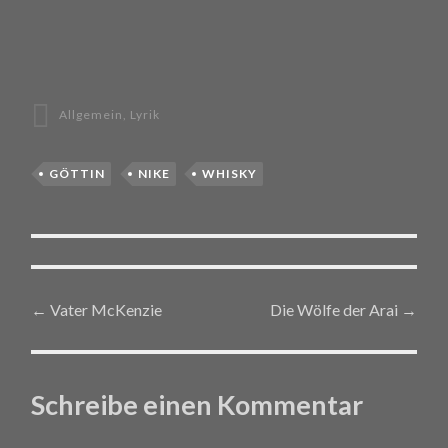
Allgemein
,
Lyrik
GÖTTIN
NIKE
WHISKY
←
Vater McKenzie
Die Wölfe der Arai
→
Post navigation
Schreibe einen Kommentar