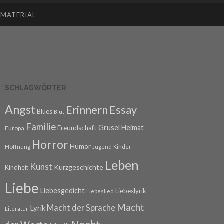
SMATERIAL
SCHLAGWÖRTER
Angst
Erinnern
Essay
Blues
Blut
Familie
Grusel
Heimat
Freundschaft
Europa
Horror
Humor
Hoffnung
Jugend
Kinder
Leben
Kunst
Kurzgeschichte
Kindheit
Liebe
Liebesgedicht
Liebeslyrik
Liebeslied
Macht
Macht der Sprache
Lyrik
Literatur