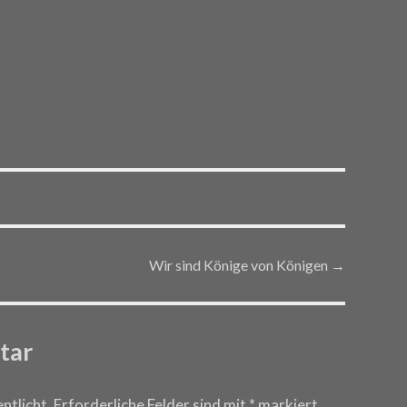
Wir sind Könige von Königen
→
tar
ntlicht.
Erforderliche Felder sind mit
*
markiert