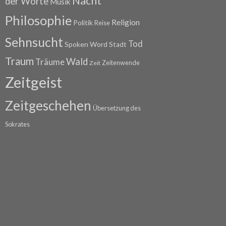
Nacht
der Worte
Musik
Philosophie
Religion
Politik
Reise
Sehnsucht
Tod
Spoken Word
Stadt
Traum
Wald
Träume
Zeitenwende
Zeit
Zeitgeist
Zeitgeschehen
Übersetzung des
Sokrates