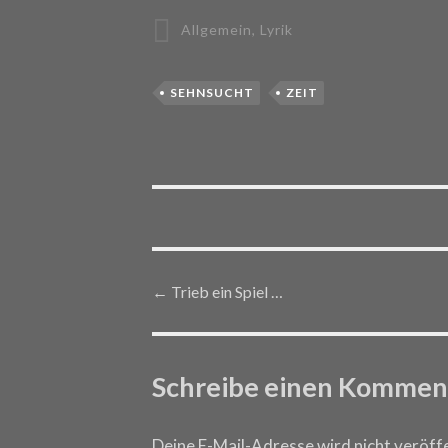
Allgemein
,
Lyrik
SEHNSUCHT
ZEIT
←
Trieb ein Spiel …
Post navigation
Schreibe einen Kommen
Deine E-Mail-Adresse wird nicht veröffe