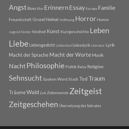
Angst
Erinnern
Essay
Familie
Blues
Europa
Blut
Horror
Grusel
Heimat
Freundschaft
Humor
Hoffnung
Leben
Kunst
Kurzgeschichte
Kindheit
Jugend
Kinder
Liebe
Lyrik
Liebesgedicht
Liebeslyrik
Liebeslied
Literatur
Macht der Worte
Macht der Sprache
Musik
Philosophie
Nacht
Religion
Politik
Reise
Sehnsucht
Traum
Tod
Spoken Word
Stadt
Zeitgeist
Wald
Träume
Zeitenwende
Zeit
Zeitgeschehen
Übersetzung des Sokrates