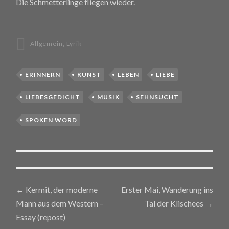
Die Schmetterlinge fliegen wieder.
Allgemein
,
Lyrik
ERINNERN
KUNST
LEBEN
LIEBE
LIEBESGEDICHT
MUSIK
SEHNSUCHT
SPOKEN WORD
←
Kermit, der moderne
Erster Mai, Wanderung ins
Post navigation
Mann aus dem Western –
Tal der Klischees
→
Essay (repost)