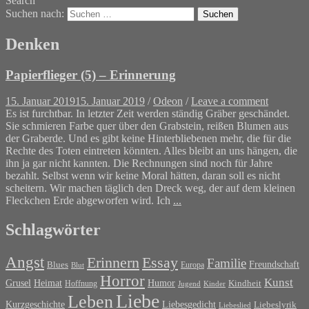
Search
Suchen nach:
Denken
Papierflieger (5) – Erinnerung
15. Januar 2019
15. Januar 2019
/
Odeon
/
Leave a comment
Es ist furchtbar. In letzter Zeit werden ständig Gräber geschändet.
Sie schmieren Farbe quer über den Grabstein, reißen Blumen aus
der Graberde. Und es gibt keine Hinterbliebenen mehr, die für die
Rechte des Toten eintreten könnten. Alles bleibt an uns hängen, die
ihn ja gar nicht kannten. Die Rechnungen sind noch für Jahre
bezahlt. Selbst wenn wir keine Moral hätten, daran soll es nicht
scheitern. Wir machen täglich den Dreck weg, der auf dem kleinen
Fleckchen Erde abgeworfen wird. Ich
...
Schlagwörter
Angst
Erinnern
Essay
Familie
Blues
Freundschaft
Europa
Blut
Horror
Kunst
Grusel
Heimat
Humor
Kindheit
Hoffnung
Jugend
Kinder
Liebe
Leben
Liebesgedicht
Kurzgeschichte
Liebeslyrik
Liebeslied