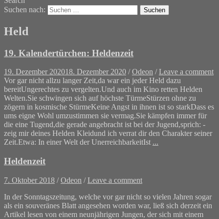
Search
Suchen nach:
Held
19. Kalendertürchen: Heldenzeit
19. Dezember 2020
18. Dezember 2020
/
Odeon
/
Leave a comment
Vor gar nicht allzu langer Zeit,da war ein jeder Held dazu
bereitUngerechtes zu vergelten.Und auch im Kino retten Helden
Welten.Sie schwingen sich auf höchste TürmeStürzen ohne zu
zögern in kosmische StürmeKeine Angst in ihnen ist so starkDass es
ums eigne Wohl umzustimmen sie vermag.Sie kämpfen immer für
die eine Tugend,die gerade angebracht ist bei der Jugend,sprich: -
zeig mir deines Helden Kleidund ich verrat dir den Charakter seiner
Zeit.Etwa: In einer Welt der UnerreichbarkeitIst
...
Heldenzeit
7. Oktober 2018
/
Odeon
/
Leave a comment
In der Sonntagszeitung, welche vor gar nicht so vielen Jahren sogar
als ein souveränes Blatt angesehen worden war, ließ sich derzeit ein
Artikel lesen von einem neunjährigen Jungen, der sich mit einem