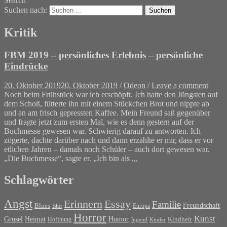
Search
Suchen nach:
Kritik
FBM 2019 – persönliches Erlebnis – persönliche
Eindrücke
20. Oktober 2019
20. Oktober 2019
/
Odeon
/
Leave a comment
Noch beim Frühstück war ich erschöpft. Ich hatte den Jüngsten auf
dem Schoß, fütterte ihn mit einem Stückchen Brot und nippte ab
und an am frisch gepressten Kaffee. Mein Freund saß gegenüber
und fragte jetzt zum ersten Mal, wie es denn gestern auf der
Buchmesse gewesen war. Schwierig darauf zu antworten. Ich
zögerte, dachte darüber nach und dann erzählte er mir, dass er vor
etlichen Jahren – damals noch Schüler – auch dort gewesen war.
„Die Buchmesse“, sagte er. „Ich bin als
...
Schlagwörter
Angst
Erinnern
Essay
Familie
Blues
Freundschaft
Europa
Blut
Horror
Kunst
Grusel
Heimat
Humor
Kindheit
Hoffnung
Jugend
Kinder