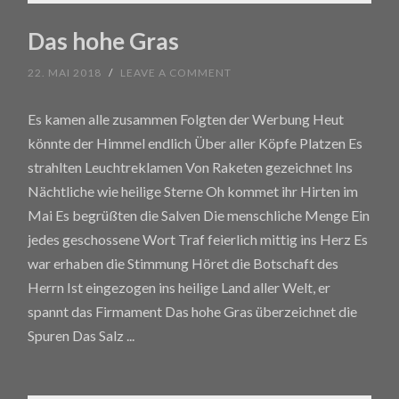
Das hohe Gras
22. MAI 2018
/
LEAVE A COMMENT
Es kamen alle zusammen Folgten der Werbung Heut
könnte der Himmel endlich Über aller Köpfe Platzen Es
strahlten Leuchtreklamen Von Raketen gezeichnet Ins
Nächtliche wie heilige Sterne Oh kommet ihr Hirten im
Mai Es begrüßten die Salven Die menschliche Menge Ein
jedes geschossene Wort Traf feierlich mittig ins Herz Es
war erhaben die Stimmung Höret die Botschaft des
Herrn Ist eingezogen ins heilige Land aller Welt, er
spannt das Firmament Das hohe Gras überzeichnet die
Spuren Das Salz
...