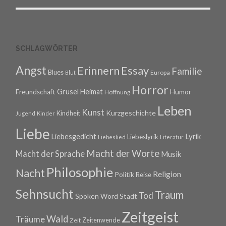
SCHLAGWÖRTER
Angst
Erinnern
Essay
Familie
Blues
Europa
Blut
Horror
Grusel
Heimat
Freundschaft
Humor
Hoffnung
Leben
Kunst
Kurzgeschichte
Kindheit
Jugend
Kinder
Liebe
Lyrik
Liebesgedicht
Liebeslyrik
Liebeslied
Literatur
Macht der Worte
Macht der Sprache
Musik
Philosophie
Nacht
Religion
Politik
Reise
Sehnsucht
Traum
Tod
Spoken Word
Stadt
Zeitgeist
Wald
Träume
Zeitenwende
Zeit