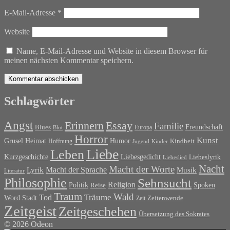
E-Mail-Adresse
*
Website
Name, E-Mail-Adresse und Website in diesem Browser für
meinen nächsten Kommentar speichern.
Schlagwörter
Angst
Erinnern
Essay
Familie
Blues
Freundschaft
Europa
Blut
Horror
Kunst
Grusel
Heimat
Humor
Kindheit
Hoffnung
Jugend
Kinder
Liebe
Leben
Liebesgedicht
Kurzgeschichte
Liebeslyrik
Liebeslied
Nacht
Macht der Worte
Macht der Sprache
Musik
Lyrik
Literatur
Philosophie
Sehnsucht
Religion
Politik
Spoken
Reise
Traum
Wald
Tod
Träume
Word
Stadt
Zeit
Zeitenwende
Zeitgeist
Zeitgeschehen
Übersetzung des Sokrates
© 2026 Odeon