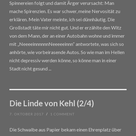
Spinnereien folgt und damit Ärger verursacht: Man
mache Spirenzien. Es war schwer, meine Nervosität zu
erklären. Mein Vater meinte, ich sei dünnhäutig. Die
Großstadt täte mir nicht gut. Und er erzählte den Witz
von dem Mann, der an einer Autobahn wohne und immer
mit „NeeeeinnnnnnNeeeeeinnn“ antwortete, was sich so
anhörte, wie vorbeirasende Autos. So wie man im Hellen
nicht depressiv werden könne, so könne man in einer
Stadt nicht gesund
...
Die Linde von Kehl (2/4)
7. OKTOBER 2017
/
1 COMMENT
Die Schwalbe aus Papier bekam einen Ehrenplatz über