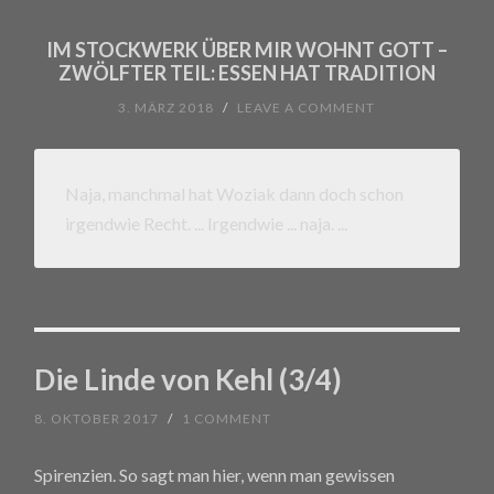
IM STOCKWERK ÜBER MIR WOHNT GOTT –
ZWÖLFTER TEIL: ESSEN HAT TRADITION
3. MÄRZ 2018
/
LEAVE A COMMENT
Naja, manchmal hat Woziak dann doch schon
irgendwie Recht. ... Irgendwie ... naja.
...
Die Linde von Kehl (3/4)
8. OKTOBER 2017
/
1 COMMENT
Spirenzien. So sagt man hier, wenn man gewissen