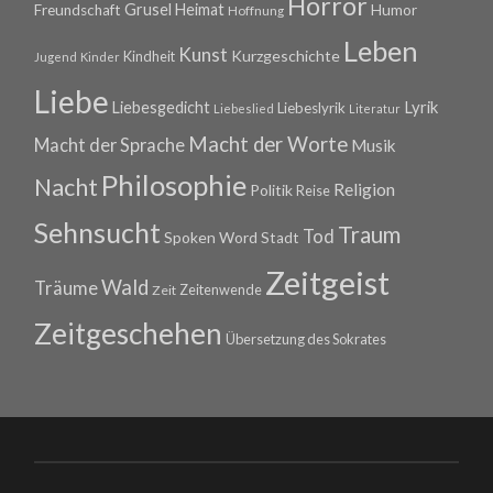
Horror
Grusel
Heimat
Freundschaft
Humor
Hoffnung
Leben
Kunst
Kurzgeschichte
Kindheit
Jugend
Kinder
Liebe
Lyrik
Liebesgedicht
Liebeslyrik
Liebeslied
Literatur
Macht der Worte
Macht der Sprache
Musik
Philosophie
Nacht
Religion
Politik
Reise
Sehnsucht
Traum
Tod
Spoken Word
Stadt
Zeitgeist
Wald
Träume
Zeitenwende
Zeit
Zeitgeschehen
Übersetzung des Sokrates