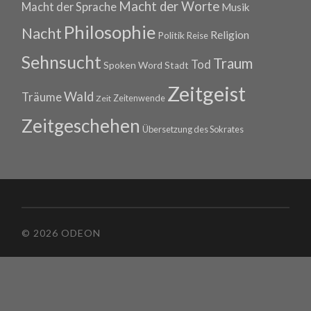
Macht der Worte
Macht der Sprache
Musik
Philosophie
Nacht
Religion
Politik
Reise
Sehnsucht
Traum
Tod
Spoken Word
Stadt
Zeitgeist
Wald
Träume
Zeitenwende
Zeit
Zeitgeschehen
Übersetzung des Sokrates
© 2026 ODEON