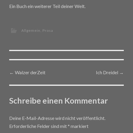
Ein Buch ein weiterer Teil deiner Welt.
Allgemein
,
Prosa
←
Walzer derZeit
Ich Dreidel
→
Post navigation
Schreibe einen Kommentar
Deine E-Mail-Adresse wird nicht veröffentlicht.
Erforderliche Felder sind mit
*
markiert