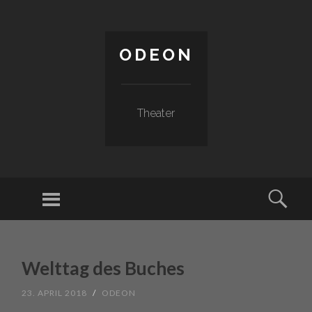
ODEON
Theater
Menu
Sear
SKIP TO CONTENT
Welttag des Buches
23. APRIL 2018
/
ODEON