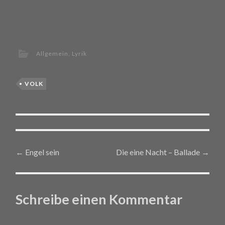
Allgemein
,
Lyrik
VOLK
←
Engel sein
Die eine Nacht – Ballade
→
Post navigation
Schreibe einen Kommentar