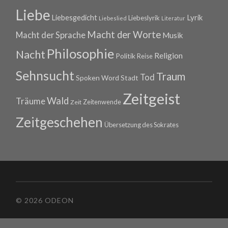
Liebe
Lyrik
Liebesgedicht
Liebeslyrik
Liebeslied
Literatur
Macht der Worte
Macht der Sprache
Musik
Philosophie
Nacht
Religion
Politik
Reise
Sehnsucht
Traum
Tod
Spoken Word
Stadt
Zeitgeist
Wald
Träume
Zeitenwende
Zeit
Zeitgeschehen
Übersetzung des Sokrates
© 2026 ODEON