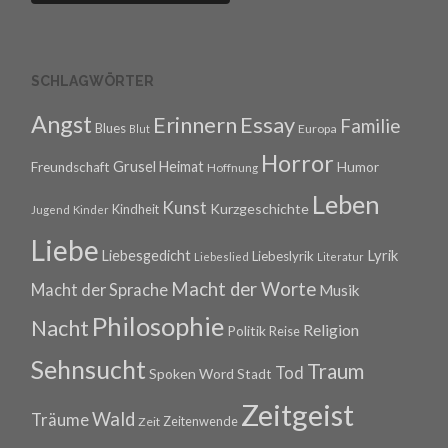
SCHLAGWÖRTER
Angst
Erinnern
Essay
Familie
Blues
Europa
Blut
Horror
Grusel
Heimat
Freundschaft
Humor
Hoffnung
Leben
Kunst
Kurzgeschichte
Kindheit
Jugend
Kinder
Liebe
Lyrik
Liebesgedicht
Liebeslyrik
Liebeslied
Literatur
Macht der Worte
Macht der Sprache
Musik
Philosophie
Nacht
Religion
Politik
Reise
Sehnsucht
Traum
Tod
Spoken Word
Stadt
Zeitgeist
Wald
Träume
Zeitenwende
Zeit