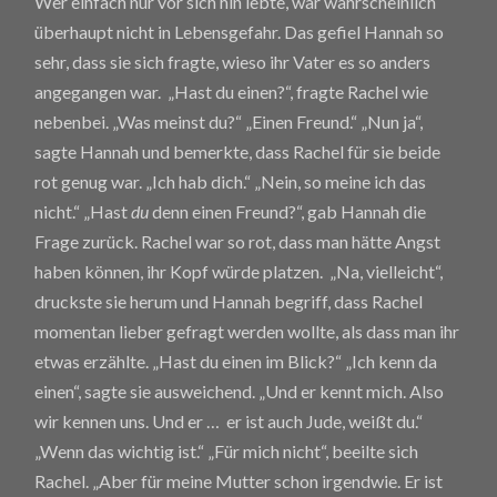
Wer einfach nur vor sich hin lebte, war wahrscheinlich
überhaupt nicht in Lebensgefahr. Das gefiel Hannah so
sehr, dass sie sich fragte, wieso ihr Vater es so anders
angegangen war. „Hast du einen?“, fragte Rachel wie
nebenbei. „Was meinst du?“ „Einen Freund.“ „Nun ja“,
sagte Hannah und bemerkte, dass Rachel für sie beide
rot genug war. „Ich hab dich.“ „Nein, so meine ich das
nicht.“ „Hast
du
denn einen Freund?“, gab Hannah die
Frage zurück. Rachel war so rot, dass man hätte Angst
haben können, ihr Kopf würde platzen. „Na, vielleicht“,
druckste sie herum und Hannah begriff, dass Rachel
momentan lieber gefragt werden wollte, als dass man ihr
etwas erzählte. „Hast du einen im Blick?“ „Ich kenn da
einen“, sagte sie ausweichend. „Und er kennt mich. Also
wir kennen uns. Und er … er ist auch Jude, weißt du.“
„Wenn das wichtig ist.“ „Für mich nicht“, beeilte sich
Rachel. „Aber für meine Mutter schon irgendwie. Er ist