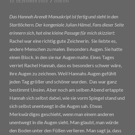
13. DEZEMBER 2020
/
ODEON
Das Hannah Arendt Manuskript ist fertig und steht in den
Startlöchern. Der kongeniale
Julian Hämel
, Fans dieser Seite
erinnern sich, hat eine kleine Passage für mich skizziert:
Rachel war eine richtig gute Zeichnerin. Sie liebte es,
andere Menschen zu malen. Besonders Augen. Sie hatte
einen Block, in den sie nur Augen malte. Eines Tages
verriet Rachel Hannah, dass es besonders schwer wäre,
ihre Augen zu zeichnen. Weil Hannahs Augen gefühlt
jeden Tag größer und schöner wurden. Das war ganz
bestimmt Unsinn. Aber noch am selben Abend ertappte
Hannah sich selbst dabei, wie sie vorm Spiegel stand und
sich selbst unentwegt in die Augen sah. Etwas
Merkwürdiges geschieht, wenn man einem anderen
unentwegt in die Augen sieht. Man glaubt, man würde
den Boden unter den Füßen verlieren. Man sagt ja, dass