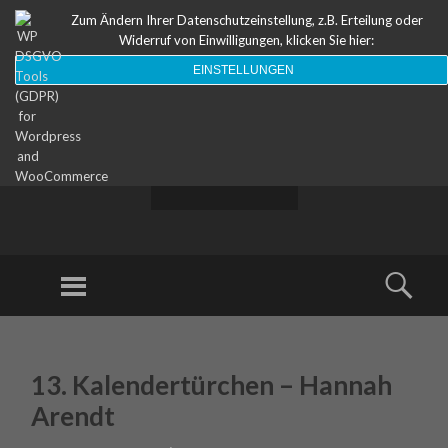
Zum Ändern Ihrer Datenschutzeinstellung, z.B. Erteilung oder
Widerruf von Einwilligungen, klicken Sie hier:
EINSTELLUNGEN
ODEON
Theater
Menu
Sear
SKIP TO CONTENT
13. Kalendertürchen – Hannah
Arendt