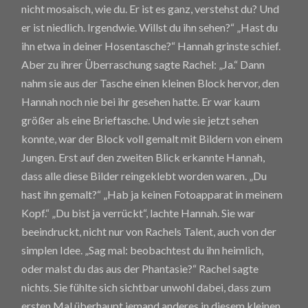
nicht mosaisch, wie du. Er ist es ganz, verstehst du? Und
er ist niedlich. Irgendwie. Willst du ihn sehen?“ „Hast du
ihn etwa in deiner Hosentasche?“ Hannah grinste schief.
Aber zu ihrer Überraschung sagte Rachel: „Ja.“ Dann
nahm sie aus der Tasche einen kleinen Block hervor, den
Hannah noch nie bei ihr gesehen hatte. Er war kaum
größer als eine Brieftasche. Und wie sie jetzt sehen
konnte, war der Block voll gemalt mit Bildern von einem
Jungen. Erst auf den zweiten Blick erkannte Hannah,
dass alle diese Bilder reingeklebt worden waren. „Du
hast ihn gemalt?“ „Hab ja keinen Fotoapparat in meinem
Kopf.“ „Du bist ja verrückt“, lachte Hannah. Sie war
beeindruckt, nicht nur von Rachels Talent, auch von der
simplen Idee. „Sag mal: beobachtest du ihn heimlich,
oder malst du das aus der Phantasie?“ Rachel sagte
nichts. Sie fühlte sich sichtbar unwohl dabei, dass zum
ersten Mal überhaupt jemand anderes in diesem kleinen