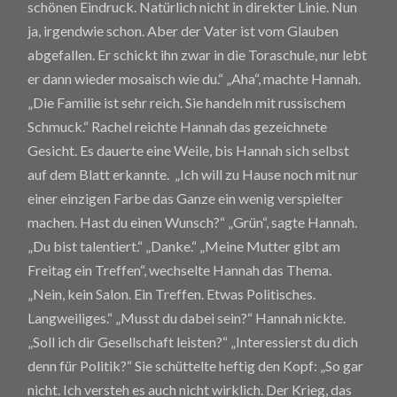
schönen Eindruck. Natürlich nicht in direkter Linie. Nun
ja, irgendwie schon. Aber der Vater ist vom Glauben
abgefallen. Er schickt ihn zwar in die Toraschule, nur lebt
er dann wieder mosaisch wie du.“ „Aha“, machte Hannah.
„Die Familie ist sehr reich. Sie handeln mit russischem
Schmuck.“ Rachel reichte Hannah das gezeichnete
Gesicht. Es dauerte eine Weile, bis Hannah sich selbst
auf dem Blatt erkannte. „Ich will zu Hause noch mit nur
einer einzigen Farbe das Ganze ein wenig verspielter
machen. Hast du einen Wunsch?“ „Grün“, sagte Hannah.
„Du bist talentiert.“ „Danke.“ „Meine Mutter gibt am
Freitag ein Treffen“, wechselte Hannah das Thema.
„Nein, kein Salon. Ein Treffen. Etwas Politisches.
Langweiliges.“ „Musst du dabei sein?“ Hannah nickte.
„Soll ich dir Gesellschaft leisten?“ „Interessierst du dich
denn für Politik?“ Sie schüttelte heftig den Kopf: „So gar
nicht. Ich versteh es auch nicht wirklich. Der Krieg, das