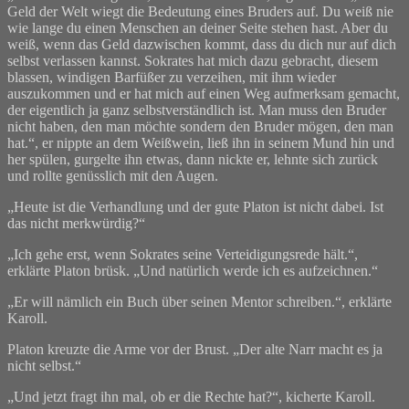
Geld der Welt wiegt die Bedeutung eines Bruders auf. Du weiß nie
wie lange du einen Menschen an deiner Seite stehen hast. Aber du
weiß, wenn das Geld dazwischen kommt, dass du dich nur auf dich
selbst verlassen kannst. Sokrates hat mich dazu gebracht, diesem
blassen, windigen Barfüßer zu verzeihen, mit ihm wieder
auszukommen und er hat mich auf einen Weg aufmerksam gemacht,
der eigentlich ja ganz selbstverständlich ist. Man muss den Bruder
nicht haben, den man möchte sondern den Bruder mögen, den man
hat.“, er nippte an dem Weißwein, ließ ihn in seinem Mund hin und
her spülen, gurgelte ihn etwas, dann nickte er, lehnte sich zurück
und rollte genüsslich mit den Augen.
„Heute ist die Verhandlung und der gute Platon ist nicht dabei. Ist
das nicht merkwürdig?“
„Ich gehe erst, wenn Sokrates seine Verteidigungsrede hält.“,
erklärte Platon brüsk. „Und natürlich werde ich es aufzeichnen.“
„Er will nämlich ein Buch über seinen Mentor schreiben.“, erklärte
Karoll.
Platon kreuzte die Arme vor der Brust. „Der alte Narr macht es ja
nicht selbst.“
„Und jetzt fragt ihn mal, ob er die Rechte hat?“, kicherte Karoll.