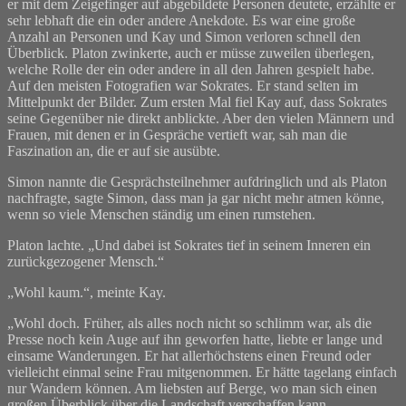
er mit dem Zeigefinger auf abgebildete Personen deutete, erzählte er
sehr lebhaft die ein oder andere Anekdote. Es war eine große
Anzahl an Personen und Kay und Simon verloren schnell den
Überblick. Platon zwinkerte, auch er müsse zuweilen überlegen,
welche Rolle der ein oder andere in all den Jahren gespielt habe.
Auf den meisten Fotografien war Sokrates. Er stand selten im
Mittelpunkt der Bilder. Zum ersten Mal fiel Kay auf, dass Sokrates
seine Gegenüber nie direkt anblickte. Aber den vielen Männern und
Frauen, mit denen er in Gespräche vertieft war, sah man die
Faszination an, die er auf sie ausübte.
Simon nannte die Gesprächsteilnehmer aufdringlich und als Platon
nachfragte, sagte Simon, dass man ja gar nicht mehr atmen könne,
wenn so viele Menschen ständig um einen rumstehen.
Platon lachte. „Und dabei ist Sokrates tief in seinem Inneren ein
zurückgezogener Mensch.“
„Wohl kaum.“, meinte Kay.
„Wohl doch. Früher, als alles noch nicht so schlimm war, als die
Presse noch kein Auge auf ihn geworfen hatte, liebte er lange und
einsame Wanderungen. Er hat allerhöchstens einen Freund oder
vielleicht einmal seine Frau mitgenommen. Er hätte tagelang einfach
nur Wandern können. Am liebsten auf Berge, wo man sich einen
großen Überblick über die Landschaft verschaffen kann.