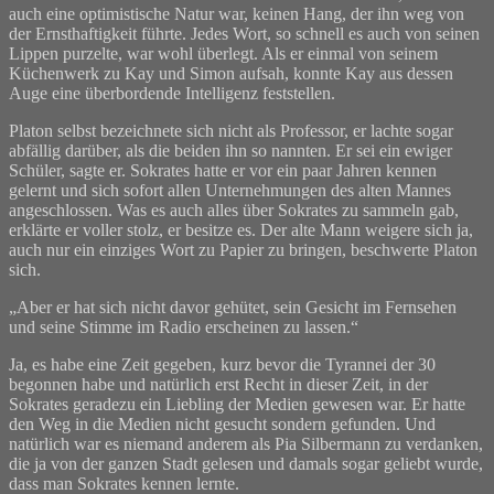
auch eine optimistische Natur war, keinen Hang, der ihn weg von
der Ernsthaftigkeit führte. Jedes Wort, so schnell es auch von seinen
Lippen purzelte, war wohl überlegt. Als er einmal von seinem
Küchenwerk zu Kay und Simon aufsah, konnte Kay aus dessen
Auge eine überbordende Intelligenz feststellen.
Platon selbst bezeichnete sich nicht als Professor, er lachte sogar
abfällig darüber, als die beiden ihn so nannten. Er sei ein ewiger
Schüler, sagte er. Sokrates hatte er vor ein paar Jahren kennen
gelernt und sich sofort allen Unternehmungen des alten Mannes
angeschlossen. Was es auch alles über Sokrates zu sammeln gab,
erklärte er voller stolz, er besitze es. Der alte Mann weigere sich ja,
auch nur ein einziges Wort zu Papier zu bringen, beschwerte Platon
sich.
„Aber er hat sich nicht davor gehütet, sein Gesicht im Fernsehen
und seine Stimme im Radio erscheinen zu lassen.“
Ja, es habe eine Zeit gegeben, kurz bevor die Tyrannei der 30
begonnen habe und natürlich erst Recht in dieser Zeit, in der
Sokrates geradezu ein Liebling der Medien gewesen war. Er hatte
den Weg in die Medien nicht gesucht sondern gefunden. Und
natürlich war es niemand anderem als Pia Silbermann zu verdanken,
die ja von der ganzen Stadt gelesen und damals sogar geliebt wurde,
dass man Sokrates kennen lernte.