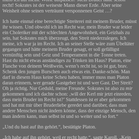
recht! Sokrates ist der weiseste Mann dieser Erde. Aber seine
Weisheit ohne seinen verträumt versponnenen Geist …?
Ich hatte einmal eine berechtigte Streiterei mit meinem Bruder, müsst
ihr wissen. Und obwohl ich im Recht war, mein Bruder war leider
ein Choleriker mit der schlechten Angewohnheit, ein Geizhals zu
sein, hat Sokrates mich überzeugt, den Streit niederzulegen. Ich
meine, ich war ja im Recht. Ich an seiner Stelle wäre zum Übeltäter
gegangen und hätte meinem Bruder gesagt, er soll gefälligst
vernünftig sein und Geiz und Temperament in die Tonne treten.
Hast du nicht etwas anständiges zu Trinken im Haus? Platon, eine
Flasche von deinem Weißwein, wenn’s recht ist, so ist gut, brav.
Schenk den jungen Burschen auch etwas ein. Danke-schön. Man
darf in diesem Haus keine Scheu haben, immer muss man Platon
daran erinnern, wer gerade Gastgeber ist und wer Gast. Der Streit?
Oh ja richtig. Nur Geduld, meine Freunde. Sokrates ist also zu
mir
gekommen und ich dachte schon: ‚will der Kerl mir jetzt einreden,
dass mein Bruder im Recht ist?’ Stattdessen ist er aber gekommen
und hat mit mir über Bruderliebe geredet und darüber, dass man
andere Menschen nicht ändern könne, dass der einzige Mensch, den
man ändern kann, man selbst ist und so weiter und so fort.“
„Und du hast auf ihn gehört.“, bestätigte Platon.
„Ich habe auf ihn gehört, weil er recht hatte.“, sagte Karoll. „Kein