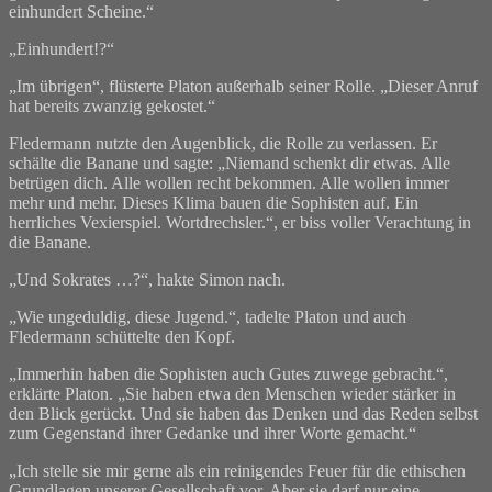
einhundert Scheine.“
„Einhundert!?“
„Im übrigen“, flüsterte Platon außerhalb seiner Rolle. „Dieser Anruf
hat bereits zwanzig gekostet.“
Fledermann nutzte den Augenblick, die Rolle zu verlassen. Er
schälte die Banane und sagte: „Niemand schenkt dir etwas. Alle
betrügen dich. Alle wollen recht bekommen. Alle wollen immer
mehr und mehr. Dieses Klima bauen die Sophisten auf. Ein
herrliches Vexierspiel. Wortdrechsler.“, er biss voller Verachtung in
die Banane.
„Und Sokrates …?“, hakte Simon nach.
„Wie ungeduldig, diese Jugend.“, tadelte Platon und auch
Fledermann schüttelte den Kopf.
„Immerhin haben die Sophisten auch Gutes zuwege gebracht.“,
erklärte Platon. „Sie haben etwa den Menschen wieder stärker in
den Blick gerückt. Und sie haben das Denken und das Reden selbst
zum Gegenstand ihrer Gedanke und ihrer Worte gemacht.“
„Ich stelle sie mir gerne als ein reinigendes Feuer für die ethischen
Grundlagen unserer Gesellschaft vor. Aber sie darf nur eine