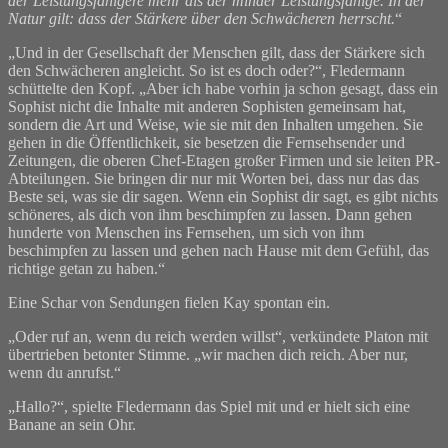
der Leistungsfähigere mehr als der minder Leistungsfähige. In der
Natur gilt: dass der Stärkere über den Schwächeren herrscht.
“
„Und in der Gesellschaft der Menschen gilt, dass der Stärkere sich
den Schwächeren angleicht. So ist es doch oder?“, Fledermann
schüttelte den Kopf. „Aber ich habe vorhin ja schon gesagt, dass ein
Sophist nicht die Inhalte mit anderen Sophisten gemeinsam hat,
sondern die Art und Weise, wie sie mit den Inhalten umgehen. Sie
gehen in die Öffentlichkeit, sie besetzen die Fernsehsender und
Zeitungen, die oberen Chef-Etagen großer Firmen und sie leiten PR-
Abteilungen. Sie bringen dir nur mit Worten bei, dass nur das das
Beste sei, was sie dir sagen. Wenn ein Sophist dir sagt, es gibt nichts
schöneres, als dich von ihm beschimpfen zu lassen. Dann gehen
hunderte von Menschen ins Fernsehen, um sich von ihm
beschimpfen zu lassen und gehen nach Hause mit dem Gefühl, das
richtige getan zu haben.“
Eine Schar von Sendungen fielen Kay spontan ein.
„Oder ruf an, wenn du reich werden willst“, verkündete Platon mit
übertrieben betonter Stimme. „wir machen dich reich. Aber nur,
wenn du anrufst.“
„Hallo?“, spielte Fledermann das Spiel mit und er hielt sich eine
Banane an sein Ohr.