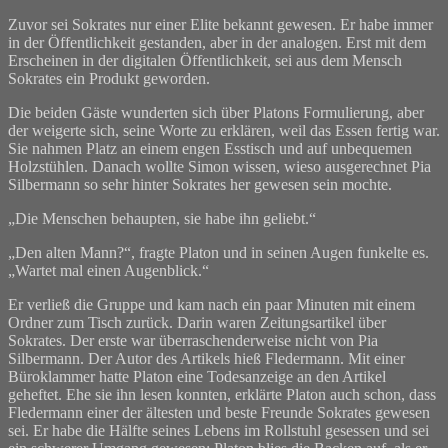
Zuvor sei Sokrates nur einer Elite bekannt gewesen. Er habe immer
in der Öffentlichkeit gestanden, aber in der analogen. Erst mit dem
Erscheinen in der digitalen Öffentlichkeit, sei aus dem Mensch
Sokrates ein Produkt geworden.
Die beiden Gäste wunderten sich über Platons Formulierung, aber
der weigerte sich, seine Worte zu erklären, weil das Essen fertig war.
Sie nahmen Platz an einem engen Esstisch und auf unbequemen
Holzstühlen. Danach wollte Simon wissen, wieso ausgerechnet Pia
Silbermann so sehr hinter Sokrates her gewesen sein mochte.
„Die Menschen behaupten, sie habe ihn geliebt.“
„Den alten Mann?“, fragte Platon und in seinen Augen funkelte es.
„Wartet mal einen Augenblick.“
Er verließ die Gruppe und kam nach ein paar Minuten mit einem
Ordner zum Tisch zurück. Darin waren Zeitungsartikel über
Sokrates. Der erste war überraschenderweise nicht von Pia
Silbermann. Der Autor des Artikels hieß Fledermann. Mit einer
Büroklammer hatte Platon eine Todesanzeige an den Artikel
geheftet. Ehe sie ihn lesen konnten, erklärte Platon auch schon, dass
Fledermann einer der ältesten und beste Freunde Sokrates gewesen
sei. Er habe die Hälfte seines Lebens im Rollstuhl gesessen und sei