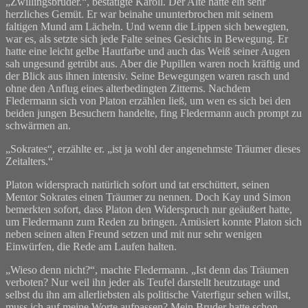
„Zwillingsbruder.“, bestätigte Karoll. Der Alte hatte ein sehr
herzliches Gemüt. Er war beinahe ununterbrochen mit seinem
faltigen Mund am Lächeln. Und wenn die Lippen sich bewegten,
war es, als setzte sich jede Falte seines Gesichts in Bewegung. Er
hatte eine leicht gelbe Hautfarbe und auch das Weiß seiner Augen
sah ungesund getrübt aus. Aber die Pupillen waren noch kräftig und
der Blick aus ihnen intensiv. Seine Bewegungen waren rasch und
ohne den Anflug eines alterbedingten Zitterns. Nachdem
Fledermann sich von Platon erzählen ließ, um wen es sich bei den
beiden jungen Besuchern handelte, fing Fledermann auch prompt zu
schwärmen an.
„Sokrates“, erzählte er. „ist ja wohl der angenehmste Träumer dieses
Zeitalters.“
Platon widersprach natürlich sofort und tat erschüttert, seinen
Mentor Sokrates einen Träumer zu nennen. Doch Kay und Simon
bemerkten sofort, dass Platon den Widerspruch nur geäußert hatte,
um Fledermann zum Reden zu bringen. Amüsiert konnte Platon sich
neben seinen alten Freund setzen und mit nur sehr wenigen
Einwürfen, die Rede am Laufen halten.
„Wieso denn nicht?“, machte Fledermann. „Ist denn das Träumen
verboten? Nur weil ihn jeder als Teufel darstellt heutzutage und
selbst du ihn am allerliebsten als politische Vaterfigur sehen willst,
muss ich auf meine Worte aufpassen? Mein Bruder hatte schon