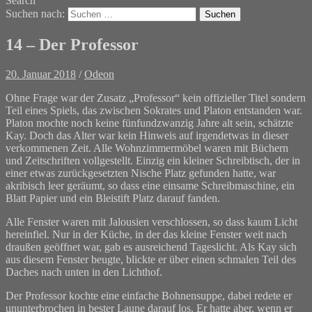
Search
Suchen nach:
14 – Der Professor
20. Januar 2018
/
Odeon
Ohne Frage war der Zusatz „Professor“ kein offizieller Titel sondern
Teil eines Spiels, das zwischen Sokrates und Platon entstanden war.
Platon mochte noch keine fünfundzwanzig Jahre alt sein, schätzte
Kay. Doch das Alter war kein Hinweis auf irgendetwas in dieser
verkommenen Zeit. Alle Wohnzimmermöbel waren mit Büchern
und Zeitschriften vollgestellt. Einzig ein kleiner Schreibtisch, der in
einer etwas zurückgesetzten Nische Platz gefunden hatte, war
akribisch leer geräumt, so dass eine einsame Schreibmaschine, ein
Blatt Papier und ein Bleistift Platz darauf fanden.
Alle Fenster waren mit Jalousien verschlossen, so dass kaum Licht
hereinfiel. Nur in der Küche, in der das kleine Fenster weit nach
draußen geöffnet war, gab es ausreichend Tageslicht. Als Kay sich
aus diesem Fenster beugte, blickte er über einen schmalen Teil des
Daches nach unten in den Lichthof.
Der Professor kochte eine einfache Bohnensuppe, dabei redete er
ununterbrochen in bester Laune darauf los. Er hatte aber, wenn er