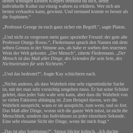
deines windigen kleinen Körpers bemühst du dich, deine
individuelle Kultur zur einzig wahren zu erklären. Wer sich am
besten verkaufen kann, gewinnt. Und niemand konnte es besser als
die Sophisten.“
„Professor George ist euch ganz sicher ein Begriff.“, sagte Platon.
„Und nicht zu vergessen mein ganz spezieller Freund: der gute alte
Professor Otargo Rosso.“, Fledermann sprach den Namen mit dem
selben Genuss in der Stimme aus, als habe er soeben den teuersten
Wein der Welt gekostet. „Der Mensch“, zitierte Fledermann. „
Der
Mensch ist das Maß aller Dinge, des Seienden für sein Sein, des
Nichtseienden für sein Nichtsein
.“
„Und das bedeutet?“, fragte Kay schüchtern nach.
„Nichts anderes, als dass Wahrheit eine sehr eigentümliche Sache
ist, mit der man sehr vorsichtig umgehen muss. Er hat seine Schüler
gelehrt, dass jeder Satz wahr sein kann, aber dass die Wahrheit von
so vielen Faktoren abhängig ist. Zum Beispiel davon, wer die
Wahrheit ausspricht, wann er sie ausspricht, zum wem, und so fort.
Das Maß aller Dinge, woran sich die ganze Welt misst, ist nicht die
Menschheit, sondern das Individuum zu jeder einzelnen Sekunde.
Eine sehr einsame Sicht der Dinge, wenn ihr mich fragt.“
„Das ist also Sophismus?“, Simon blickte kritisch. „Ich dachte