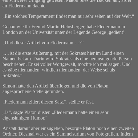
ein schwerer Umgang gewesen; Platon blies die Backen auf, als er
an Fledermann dachte.
„Ein solches Temperament findet man nur sehr selten auf der Welt.“
Genau wie ihr Freund Martin Heinsberger, habe Fledermann in
London an der Universität unter der Legende George ‚gedient’.
„Und dieser Artikel von Fledermann …?“
„…ist die erste Äußerung, mit der Sokrates hier im Land einen
Namen bekam. Darin wird Sokrates als eine herausragende Person
beschrieben. Er sei voller Wortgewalt, möchte ich mal sagen. Und
es gäbe niemanden, wirklich niemanden, der Weise sei als
Sokrates.“
Simon hatte den Artikel überflogen und die von Platon
angesprochene Stelle gefunden.
„Fledermann zitiert diesen Satz.“, stellte er fest.
„Ja“, sagte Platon düster. „Fledermann hatte einen sehr
eigensinnigen Humor.“
Anstatt darauf aber einzugehen, besorgte Platon noch einen zweiten
Ordner. Diesmal war es ein Sammelsurium von Fotografien. Indem