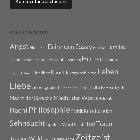
SCHLAGWÖRTER
Angst
Erinnern
Essay
Familie
Blues
Europa
Blut
Horror
Grusel
Heimat
Freundschaft
Humor
Hoffnung
Leben
Kunst
Kurzgeschichte
Kindheit
Jugend
Kinder
Liebe
Lyrik
Liebesgedicht
Liebeslyrik
Liebeslied
Literatur
Macht der Worte
Macht der Sprache
Musik
Philosophie
Nacht
Religion
Politik
Reise
Sehnsucht
Traum
Tod
Spoken Word
Stadt
Zeitgeist
Wald
Träume
Zeitenwende
Zeit