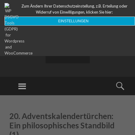
Zum Ändern Ihrer Datenschutzeinstellung, z.B. Erteilung oder
Widerruf von Einwilligungen, klicken Sie hier:
EINSTELLUNGEN
ODEON
Theater
Menu
Sear
SKIP TO CONTENT
20. Adventskalendertürchen:
Ein philosophisches Standbild
(1)