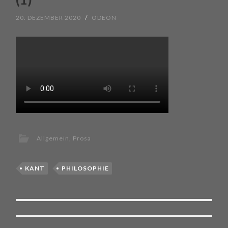
20. DEZEMBER 2020
/
ODEON
Allgemein
,
Prosa
KANT
PHILOSOPHIE