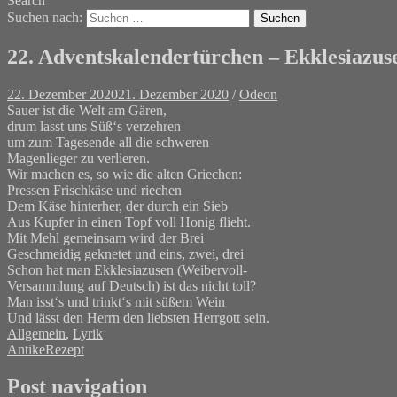
Search
Suchen nach:
22. Adventskalendertürchen – Ekklesiazus
22. Dezember 2020
21. Dezember 2020
/
Odeon
Sauer ist die Welt am Gären,
drum lasst uns Süß‘s verzehren
um zum Tagesende all die schweren
Magenlieger zu verlieren.
Wir machen es, so wie die alten Griechen:
Pressen Frischkäse und riechen
Dem Käse hinterher, der durch ein Sieb
Aus Kupfer in einen Topf voll Honig flieht.
Mit Mehl gemeinsam wird der Brei
Geschmeidig geknetet und eins, zwei, drei
Schon hat man Ekklesiazusen (Weibervoll-
Versammlung auf Deutsch) ist das nicht toll?
Man isst‘s und trinkt‘s mit süßem Wein
Und lässt den Herrn den liebsten Herrgott sein.
Allgemein
,
Lyrik
Antike
Rezept
Post navigation