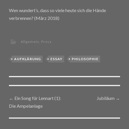
Wen wundert’s, dass so viele heute sich die Hände
verbrennen? (März 2018)
Allgemein
,
Prosa
AUFKLÄRUNG
ESSAY
PHILOSOPHIE
←
Ein Song für Lennart (1):
Jubiläum
→
Post navigation
Die Ampelanlage