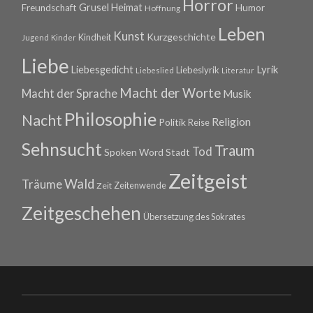
Horror
Grusel
Heimat
Freundschaft
Humor
Hoffnung
Leben
Kunst
Kurzgeschichte
Kindheit
Jugend
Kinder
Liebe
Lyrik
Liebesgedicht
Liebeslyrik
Liebeslied
Literatur
Macht der Worte
Macht der Sprache
Musik
Philosophie
Nacht
Religion
Politik
Reise
Sehnsucht
Traum
Tod
Spoken Word
Stadt
Zeitgeist
Wald
Träume
Zeitenwende
Zeit
Zeitgeschehen
Übersetzung des Sokrates