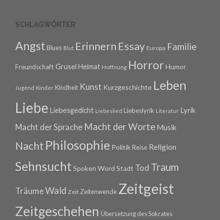
SCHLAGWÖRTER
Angst
Erinnern
Essay
Familie
Blues
Europa
Blut
Horror
Grusel
Heimat
Freundschaft
Humor
Hoffnung
Leben
Kunst
Kurzgeschichte
Kindheit
Jugend
Kinder
Liebe
Lyrik
Liebesgedicht
Liebeslyrik
Liebeslied
Literatur
Macht der Worte
Macht der Sprache
Musik
Philosophie
Nacht
Religion
Politik
Reise
Sehnsucht
Traum
Tod
Spoken Word
Stadt
Zeitgeist
Wald
Träume
Zeitenwende
Zeit
Zeitgeschehen
Übersetzung des Sokrates