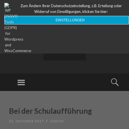
Zum Ändern Ihrer Datenschutzeinstellung, z.B. Erteilung oder
Widerruf von Einwilligungen, klicken Sie hier:
EINSTELLUNGEN
ODEON
Theater
Menu
Sear
SKIP TO CONTENT
Bei der Schulaufführung
25. OKTOBER 2017
/
ODEON