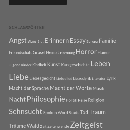
SCHLAGWÖRTER
Angst
Erinnern
Essay
Familie
Blues
Europa
Blut
Horror
Grusel
Heimat
Freundschaft
Humor
Hoffnung
Leben
Kunst
Kurzgeschichte
Kindheit
Jugend
Kinder
Liebe
Lyrik
Liebesgedicht
Liebeslyrik
Liebeslied
Literatur
Macht der Worte
Macht der Sprache
Musik
Philosophie
Nacht
Religion
Politik
Reise
Sehnsucht
Traum
Tod
Spoken Word
Stadt
Zeitgeist
Wald
Träume
Zeitenwende
Zeit