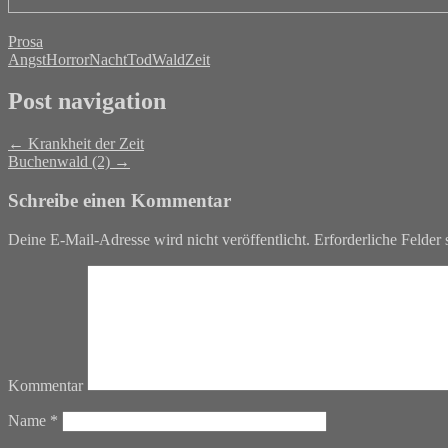
Prosa
Angst
Horror
Nacht
Tod
Wald
Zeit
Post navigation
←
Krankheit der Zeit
Buchenwald (2)
→
Schreibe einen Kommentar
Deine E-Mail-Adresse wird nicht veröffentlicht.
Erforderliche Felder 
Kommentar
Name
*